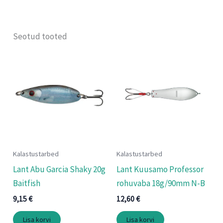
Seotud tooted
Kalastustarbed
Kalastustarbed
Lant Abu Garcia Shaky 20g
Lant Kuusamo Professor
Baitfish
rohuvaba 18g/90mm N-B
9,15
€
12,60
€
Lisa korvi
Lisa korvi