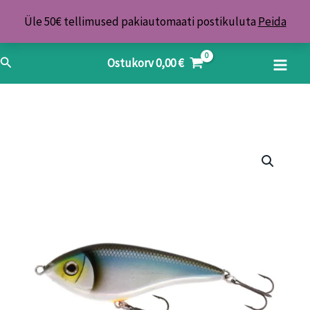
Skip
Üle 50€ tellimused pakiautomaati postikuluta
Peida
to
content
Search
Ostukorv
0,00
€