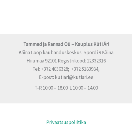
Tammed ja Rannad Oü – Kauplus Küti Äri
Käina Coop kaubanduskeskus Spordi 9 Käina
Hiiumaa 92101 Registrikood: 12332316
Tel: +372 4636328; +372 5183984,
E-post: kutiari@kutiari.ee
T-R 10.00 – 18.00 L 10.00 – 14.00
Privaatsuspoliitika