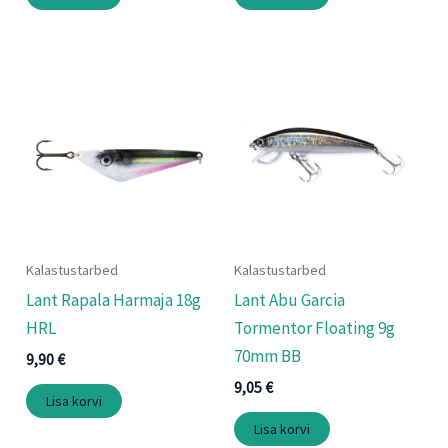
Kalastustarbed
Kalastustarbed
Lant Rapala Harmaja 18g
Lant Abu Garcia
HRL
Tormentor Floating 9g
70mm BB
9,90
€
9,05
€
Lisa korvi
Lisa korvi