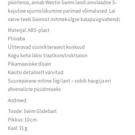
pöörlema, annab Westin Swimi landi ainulaadne S-
kujuline ujumisliikumine parimad võimalused. Lai
värve teeb Swimist mitmekülgse kalapüügivahendi.
Materjal: ABS-plast
Pliivaba
Üliteravad süsinikterasest konksud
Kogu keha läbiv traatkonstruktsioon
Pikamaaviske disain
Käsitsi detailselt värvitud
Suurepärane mitme liigi lant – sobib haugi ja eri
ahvenaliste püüdmiseks
Andmed:
Toode: Swim Glidebait
Pikkus: 10 cm
Kaal: 31 g