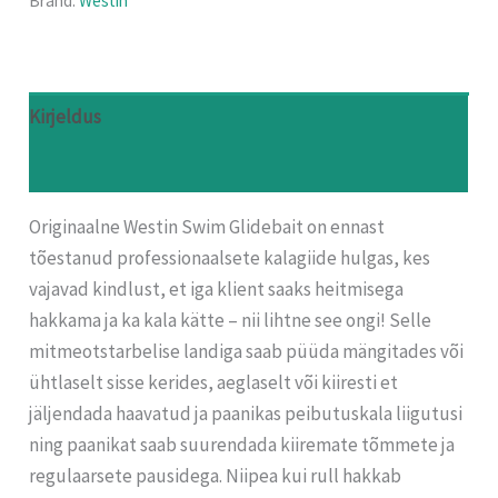
Bränd:
Westin
Kirjeldus
Arvustused (0)
Originaalne Westin Swim Glidebait on ennast
tõestanud professionaalsete kalagiide hulgas, kes
vajavad kindlust, et iga klient saaks heitmisega
hakkama ja ka kala kätte – nii lihtne see ongi! Selle
mitmeotstarbelise landiga saab püüda mängitades või
ühtlaselt sisse kerides, aeglaselt või kiiresti et
jäljendada haavatud ja paanikas peibutuskala liigutusi
ning paanikat saab suurendada kiiremate tõmmete ja
regulaarsete pausidega. Niipea kui rull hakkab