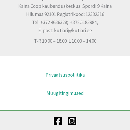
Käina Coop kaubanduskeskus Spordi 9 Käina
Hiiumaa 92101 Registrikood: 12332316
Tel: +372 4636328; +372 5183984,
E-post: kutiari@kutiari.ee
T-R 10.00 – 18.00 L 10.00 – 14.00
Privaatsuspoliitika
Müügitingimused