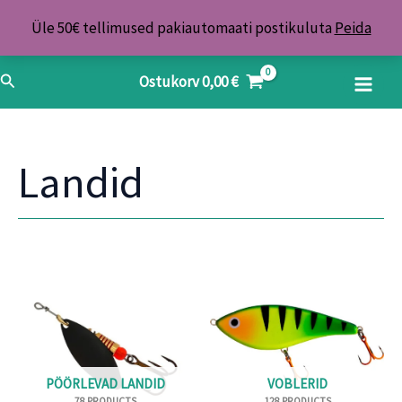
Skip
Üle 50€ tellimused pakiautomaati postikuluta
Peida
to
content
Search
Ostukorv
0,00
€
Landid
PÖÖRLEVAD LANDID
VOBLERID
78 PRODUCTS
128 PRODUCTS