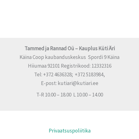
Tammed ja Rannad Oü – Kauplus Küti Äri
Käina Coop kaubanduskeskus Spordi 9 Käina
Hiiumaa 92101 Registrikood: 12332316
Tel: +372 4636328; +372 5183984,
E-post: kutiari@kutiari.ee
T-R 10.00 – 18.00 L 10.00 – 14.00
Privaatsuspoliitika