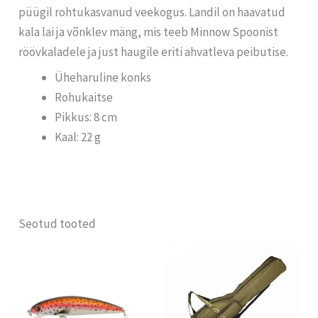
püügil rohtukasvanud veekogus. Landil on haavatud
kala lai ja võnklev mäng, mis teeb Minnow Spoonist
röövkaladele ja just haugile eriti ahvatleva peibutise.
Üheharuline konks
Rohukaitse
Pikkus: 8 cm
Kaal: 22 g
Seotud tooted