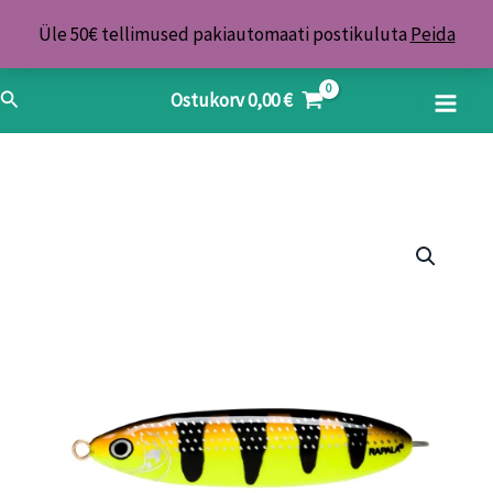
Skip
Üle 50€ tellimused pakiautomaati postikuluta
Peida
to
content
Search
Ostukorv
0,00
€
Lant
Rapala
Minnow
Spoon
22g
FYBT
kogus