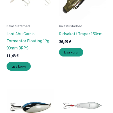
Kalastustarbed
Kalastustarbed
Lant Abu Garcia
Ridvakott Traper 150cm
Tormentor Floating 12g
36,49
€
90mm BRPS
Lisa korvi
11,48
€
Lisa korvi