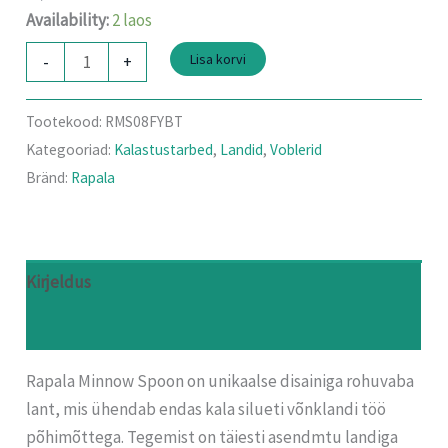
Availability:
2 laos
Lisa korvi
-
+
Tootekood:
RMS08FYBT
Kategooriad:
Kalastustarbed
,
Landid
,
Voblerid
Bränd:
Rapala
Kirjeldus
Arvustused (0)
Rapala Minnow Spoon on unikaalse disainiga rohuvaba
lant, mis ühendab endas kala silueti võnklandi töö
põhimõttega. Tegemist on täiesti asendmtu landiga