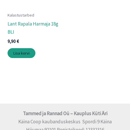
Kalastustarbed
Lant Rapala Harmaja 18g
BLI
9,90
€
Lisa korvi
Tammed ja Rannad Oü – Kauplus Küti Äri
Käina Coop kaubanduskeskus Spordi 9 Käina
Hiiumaa 92101 Registrikood: 12332316