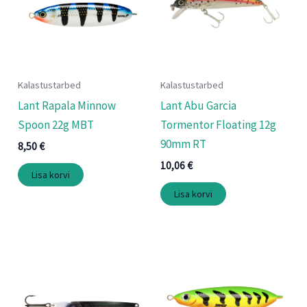
Kalastustarbed
Kalastustarbed
Lant Rapala Minnow
Lant Abu Garcia
Spoon 22g MBT
Tormentor Floating 12g
90mm RT
8,50
€
10,06
€
Lisa korvi
Lisa korvi