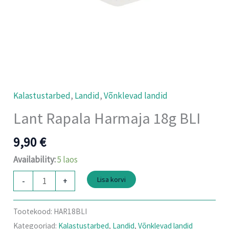
Kalastustarbed
,
Landid
,
Võnklevad landid
Lant Rapala Harmaja 18g BLI
9,90
€
Availability:
5 laos
Lisa korvi
-
+
Tootekood:
HAR18BLI
Kategooriad:
Kalastustarbed
,
Landid
,
Võnklevad landid