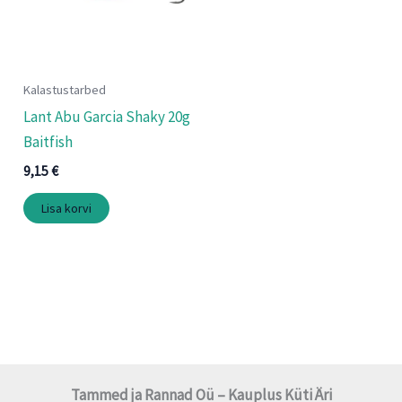
Kalastustarbed
Lant Abu Garcia Shaky 20g
Baitfish
9,15
€
Lisa korvi
Tammed ja Rannad Oü – Kauplus Küti Äri