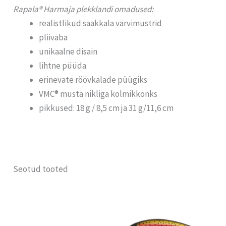
Rapala® Harmaja plekklandi omadused:
realistlikud saakkala värvimustrid
pliivaba
unikaalne disain
lihtne püüda
erinevate röövkalade püügiks
VMC® musta nikliga kolmikkonks
pikkused: 18 g / 8,5 cm ja 31 g/11,6 cm
Seotud tooted