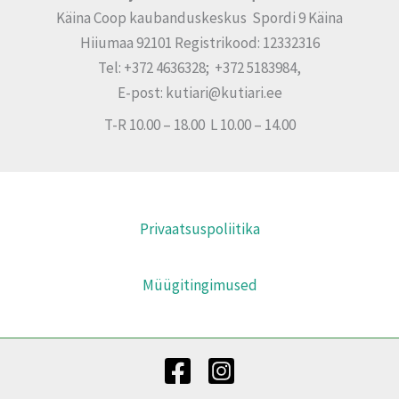
Käina Coop kaubanduskeskus Spordi 9 Käina
Hiiumaa 92101 Registrikood: 12332316
Tel: +372 4636328; +372 5183984,
E-post: kutiari@kutiari.ee
T-R 10.00 – 18.00 L 10.00 – 14.00
Privaatsuspoliitika
Müügitingimused