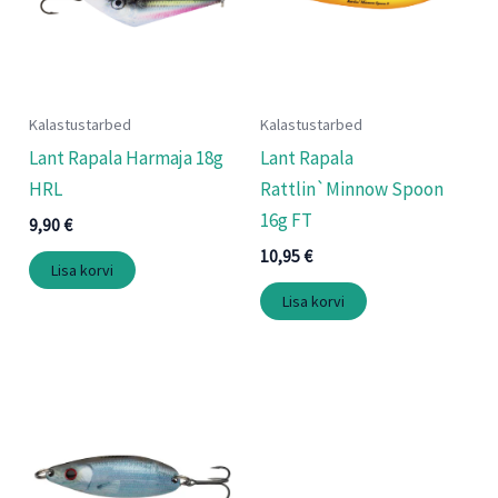
Kalastustarbed
Kalastustarbed
Lant Rapala Harmaja 18g
Lant Rapala
HRL
Rattlin`Minnow Spoon
16g FT
9,90
€
10,95
€
Lisa korvi
Lisa korvi