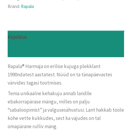
Bränd:
Rapala
Kirjeldus
Arvustused (0)
Rapala® Harmaja on erilise kujuga plekklant
1990ndatest aastatest. Nüüd on ta tänapäevastes
värvides tagasi tootmises.
Tema unikaalne kehakuju annab landile
ebakorrapärase mängu, milles on palju
“sabaloopimist” ja valgusesähvatusi. Lant hakkab tööle
kohe vette kukkudes, sest ka vajudes on tal
omapärane rulliv mäng.