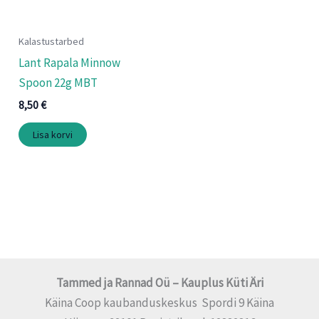
Kalastustarbed
Lant Rapala Minnow
Spoon 22g MBT
8,50
€
Lisa korvi
Tammed ja Rannad Oü – Kauplus Küti Äri
Käina Coop kaubanduskeskus Spordi 9 Käina