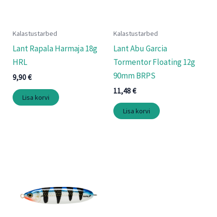
Kalastustarbed
Kalastustarbed
Lant Rapala Harmaja 18g
Lant Abu Garcia
HRL
Tormentor Floating 12g
90mm BRPS
9,90
€
11,48
€
Lisa korvi
Lisa korvi