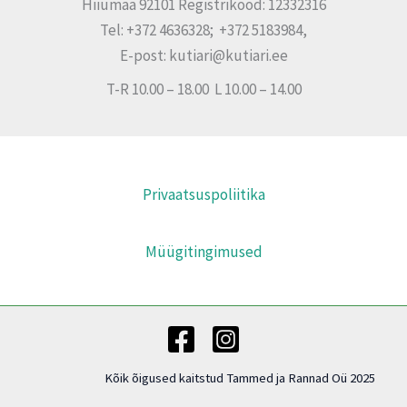
Hiiumaa 92101 Registrikood: 12332316
Tel: +372 4636328; +372 5183984,
E-post: kutiari@kutiari.ee
T-R 10.00 – 18.00 L 10.00 – 14.00
Privaatsuspoliitika
Müügitingimused
Kõik õigused kaitstud Tammed ja Rannad Oü 2025