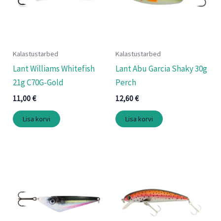
Kalastustarbed
Kalastustarbed
Lant Williams Whitefish
Lant Abu Garcia Shaky 30g
21g C70G-Gold
Perch
11,00
€
12,60
€
Lisa korvi
Lisa korvi