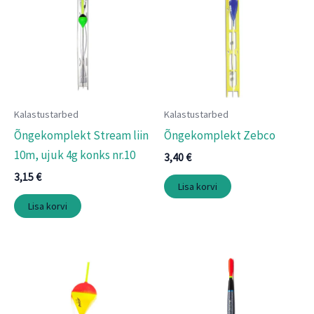
Kalastustarbed
Kalastustarbed
Õngekomplekt Stream liin
Õngekomplekt Zebco
10m, ujuk 4g konks nr.10
3,40
€
3,15
€
Lisa korvi
Lisa korvi