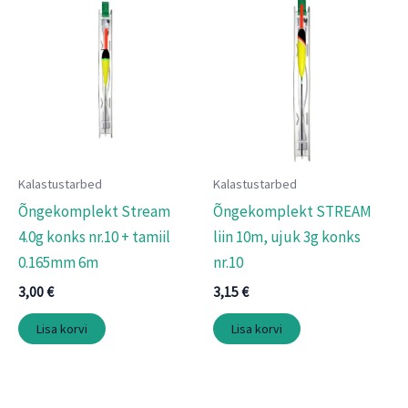
Kalastustarbed
Kalastustarbed
Õngekomplekt Stream
Õngekomplekt STREAM
4.0g konks nr.10 + tamiil
liin 10m, ujuk 3g konks
0.165mm 6m
nr.10
3,00
€
3,15
€
Lisa korvi
Lisa korvi