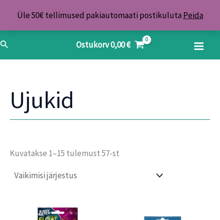
Skip
Üle 50€ tellimused pakiautomaati postikuluta
Peida
to
content
Search
Ostukorv
0,00
€
Ujukid
Kuvatakse 1–15 tulemust 57-st