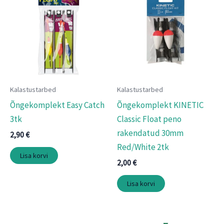
Kalastustarbed
Kalastustarbed
Õngekomplekt Easy Catch
Õngekomplekt KINETIC
3tk
Classic Float peno
rakendatud 30mm
2,90
€
Red/White 2tk
Lisa korvi
2,00
€
Lisa korvi