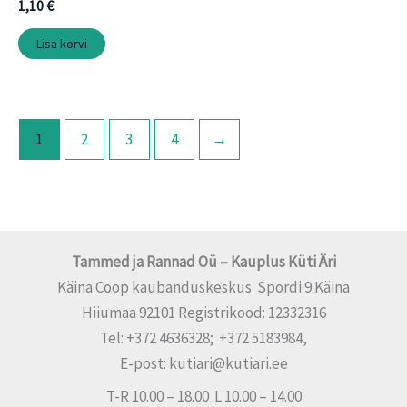
1,10
€
Lisa korvi
1
2
3
4
→
Tammed ja Rannad Oü – Kauplus Küti Äri
Käina Coop kaubanduskeskus Spordi 9 Käina
Hiiumaa 92101 Registrikood: 12332316
Tel: +372 4636328; +372 5183984,
E-post: kutiari@kutiari.ee
T-R 10.00 – 18.00 L 10.00 – 14.00