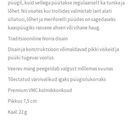
püügil, kuid sellega püütakse regulaarselt ka turska ja
lõhet. Nii visates kui trollides valmistab lant alati
üllatusi, lõhet ja meriforelli püüdes on sagedaseks
kaaspüügiks rasvane ahven või vihane haug.
Traditsiooniline Norra disain
Disain ja konstruktsioon võimaldavad pikki viskeid ja
püüki tugevas voolus
Veerev mäng peegeldab valgust mõlemas suunas
Tõestatud värvivalikud igaks püügiolukorraks
Premium VMC kolmikkonksud
Pikkus 7,5 cm
Kaal: 22 g