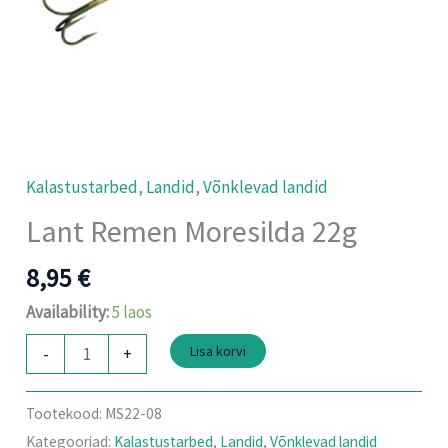
Kalastustarbed
,
Landid
,
Võnklevad landid
Lant Remen Moresilda 22g
8,95
€
Availability:
5 laos
Lisa korvi
-
+
Tootekood:
MS22-08
Kategooriad:
Kalastustarbed
,
Landid
,
Võnklevad landid