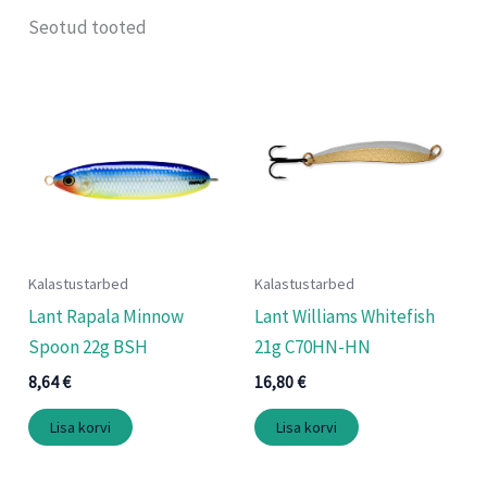
Seotud tooted
Kalastustarbed
Kalastustarbed
Lant Rapala Minnow
Lant Williams Whitefish
Spoon 22g BSH
21g C70HN-HN
8,64
€
16,80
€
Lisa korvi
Lisa korvi