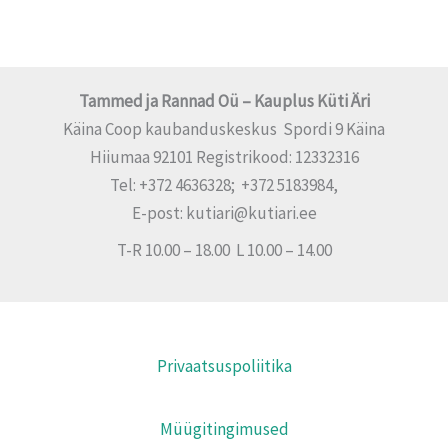
Tammed ja Rannad Oü – Kauplus Küti Äri
Käina Coop kaubanduskeskus Spordi 9 Käina
Hiiumaa 92101 Registrikood: 12332316
Tel: +372 4636328; +372 5183984,
E-post: kutiari@kutiari.ee
T-R 10.00 – 18.00 L 10.00 – 14.00
Privaatsuspoliitika
Müügitingimused