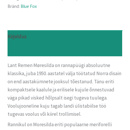
Bränd:
Blue Fox
Kirjeldus
Arvustused (0)
Lant Remen Møresilda on rannapüügi absoluutne
klassika, juba 1950. aastatel välja töötatud Norra disain
on end aastakümnete jooksul tõestanud. Tänu eriti
kompaktsele kaalule ja erilisele kujule õnnestuvad
väga pikad visked hõlpsalt isegi tugeva tuulega.
Voolujooneline kuju tagab landi ülistabiilse töö
tugevas voolus või kiirel trollimisel.
Rannikul on Moresilda eriti populaarne meriforelli