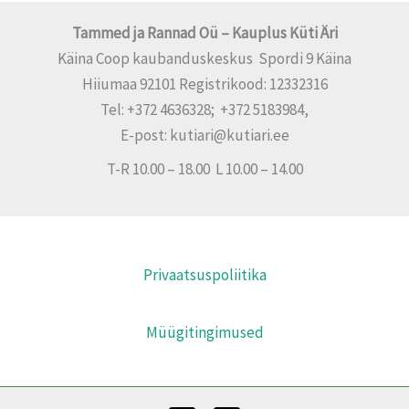
Tammed ja Rannad Oü – Kauplus Küti Äri
Käina Coop kaubanduskeskus Spordi 9 Käina
Hiiumaa 92101 Registrikood: 12332316
Tel: +372 4636328; +372 5183984,
E-post: kutiari@kutiari.ee
T-R 10.00 – 18.00 L 10.00 – 14.00
Privaatsuspoliitika
Müügitingimused