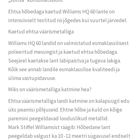
„võitva“ kombinatsiooni.
Ehtsa hõbedaga kaetud Williams HQ 60 lante on
intensiivselt testitud nii jõgedes kui suurtel järvedel.
Kaetud ehtsa väärismetalliga
Williams HQ 60 landid on valmistatud esmaklassilisest
poleeritud messingist ja kaetud ehtsa hõbedaga.
Seejärel kaetakse lant läbipaistva ja tugeva lakiga.
Kõik see annab landile esmaklassilise kvaliteedi ja
ülima vastupidavuse.
Miks on väärismetalliga katmine hea?
Ehtsa väärismetalliga landi katmine on kalapüügil edu
üks peamisi põhjuseid. Ehtne hõbe ja kuld on kõige
paremini peegeldavad looduslikud metallid.
Mark Stiffel Williamsist räägib: Hõbedane lant
peegeldab valgust ka 10 -12 meetri sügavusel endiselt