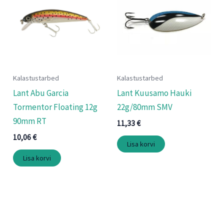
Kalastustarbed
Kalastustarbed
Lant Abu Garcia
Lant Kuusamo Hauki
Tormentor Floating 12g
22g/80mm SMV
90mm RT
11,33
€
10,06
€
Lisa korvi
Lisa korvi