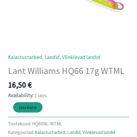
Kalastustarbed
,
Landid
,
Võnklevad landid
Lant Williams HQ66 17g WTML
16,50
€
Availability:
1 laos
Lisa korvi
Tootekood:
HQ60NL-WTML
Kategooriad:
Kalastustarbed
,
Landid
,
Võnklevad landid