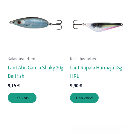
Kalastustarbed
Kalastustarbed
Lant Abu Garcia Shaky 20g
Lant Rapala Harmaja 18g
Baitfish
HRL
9,15
€
9,90
€
Lisa korvi
Lisa korvi