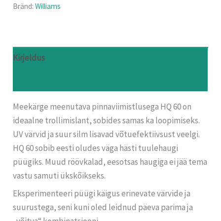
Bränd:
Williams
Kirjeldus
Arvustused (0)
Meekärge meenutava pinnaviimistlusega HQ 60 on
ideaalne trollimislant, sobides samas ka loopimiseks.
UV värvid ja suur silm lisavad võtuefektiivsust veelgi.
HQ 60 sobib eesti oludes väga hästi tuulehaugi
püügiks. Muud röövkalad, eesotsas haugiga ei jää tema
vastu samuti ükskõikseks.
Eksperimenteeri püügi käigus erinevate värvide ja
suurustega, seni kuni oled leidnud päeva parima ja