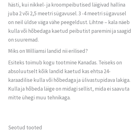
hästi, kui nikkel- ja kroompeibutised läigivad hallina
juba 2 või 2,5 meetri sügavusel. 3 -4 meetri sügavusel
on neil üldse väga vähe peegeldust. Lihtne – kala näeb
kulla või hõbedaga kaetud peibutist paremini ja saagid
on suuremad.
Miks on Williamsi landid nii erilised?
Esiteks toimub kogu tootmine Kanadas. Teiseks on
absoluutselt kõik landid kaetud kas ehtsa 24-
karaadilise kulla või hõbedaga ja ülivastupidava lakiga.
Kulla ja hõbeda läige on midagi sellist, mida ei saavuta
mitte ühegi muu tehnikaga.
Seotud tooted