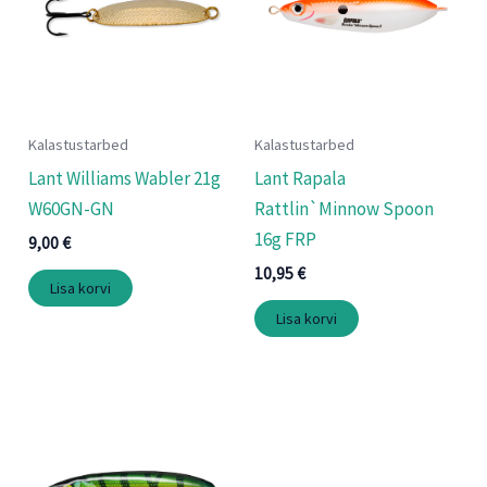
Kalastustarbed
Kalastustarbed
Lant Williams Wabler 21g
Lant Rapala
W60GN-GN
Rattlin`Minnow Spoon
16g FRP
9,00
€
10,95
€
Lisa korvi
Lisa korvi