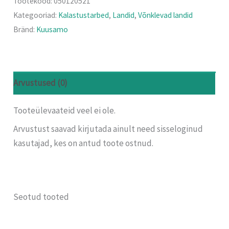
Tootekood:
050120521
Kategooriad:
Kalastustarbed
,
Landid
,
Võnklevad landid
Bränd:
Kuusamo
Arvustused (0)
Tooteülevaateid veel ei ole.
Arvustust saavad kirjutada ainult need sisseloginud
kasutajad, kes on antud toote ostnud.
Seotud tooted