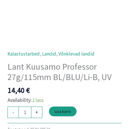
Kalastustarbed
,
Landid
,
Võnklevad landid
Lant Kuusamo Professor
27g/115mm BL/BLU/Li-B, UV
14,40
€
Availability:
2 laos
Lisa korvi
-
+