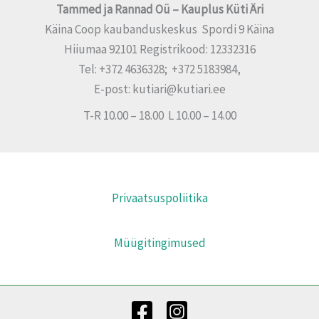
Tammed ja Rannad Oü – Kauplus Küti Äri
Käina Coop kaubanduskeskus Spordi 9 Käina
Hiiumaa 92101 Registrikood: 12332316
Tel: +372 4636328; +372 5183984,
E-post: kutiari@kutiari.ee
T-R 10.00 – 18.00 L 10.00 – 14.00
Privaatsuspoliitika
Müügitingimused