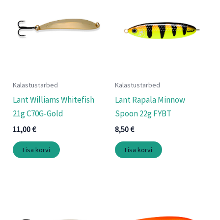
Kalastustarbed
Kalastustarbed
Lant Williams Whitefish
Lant Rapala Minnow
21g C70G-Gold
Spoon 22g FYBT
11,00
€
8,50
€
Lisa korvi
Lisa korvi