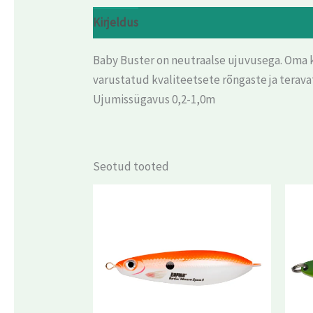
Kirjeldus
Arvustused (0)
Baby Buster on neutraalse ujuvusega. Oma keh
varustatud kvaliteetsete rõngaste ja terav
Ujumissügavus 0,2-1,0m
Seotud tooted