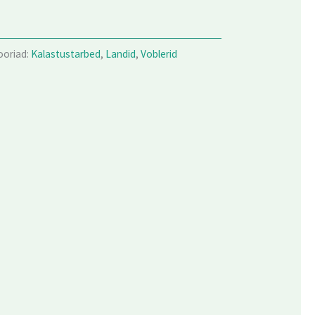
ooriad:
Kalastustarbed
,
Landid
,
Voblerid