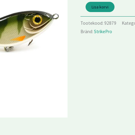
10cm/25g
Lisa korvi
kogus
Tootekood:
92879
Kateg
Bränd:
StrikePro