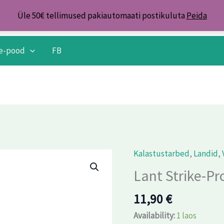
Üle 50€ tellimused pakiautomaati postikuluta
Peida
e-pood
FB
Kalastustarbed
,
Landid
,
Lant
Strike-
Lant Strike-P
Pro
11,90
€
Baby
Buster
Availability:
1 laos