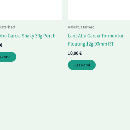
ustarbed
Kalastustarbed
Abu Garcia Shaky 30g Perch
Lant Abu Garcia Tormentor
Floating 12g 90mm RT
€
10,06
€
a korvi
Lisa korvi