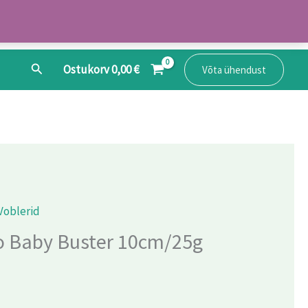
Search
Ostukorv
0,00
€
Võta ühendust
Voblerid
ro Baby Buster 10cm/25g