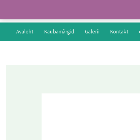
Skip
to
content
Avaleht
Kaubamärgid
Galerii
Kontakt