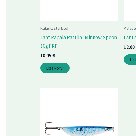
Kalastustarbed
Kalast
Lant Rapala Rattlin`Minnow Spoon
Lant 
16g FRP
12,60
10,95
€
Lis
Lisa korvi