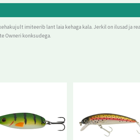
akujult imiteerib lant laia kehaga kala. Jerkil on ilusad ja rea
ate Owneri konksudega.