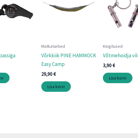
Matkatarbed
Kingitused
passiga
Võrkkiik PINE HAMMOCK
Võtmehoidja vi
Easy Camp
3,90
€
29,90
€
vi
Lisa korvi
Lisa korvi