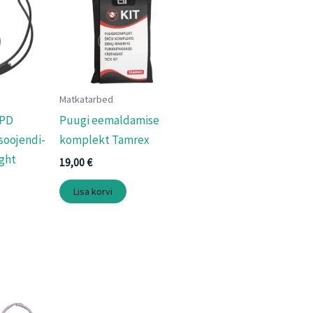
Matkatarbed
 PD
Puugi eemaldamise
esoojendi-
komplekt Tamrex
ght
19,00
€
Lisa korvi