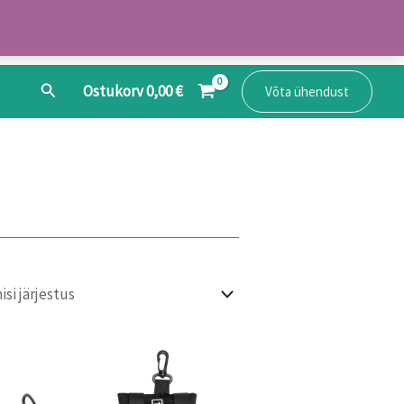
Search
Ostukorv
0,00
€
Võta ühendust