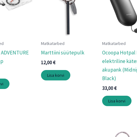
ed
Matkatarbed
Matkatarbed
s ADVENTURE
Marttiini süütepulk
Ocoopa Hotpal
mp
elektriline kät
12,00
€
akupank (Midni
Lisa korvi
Black)
vi
33,00
€
Lisa korvi