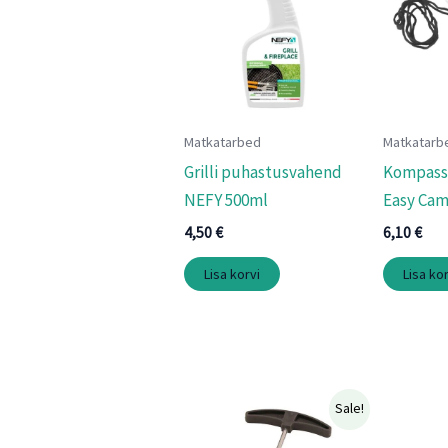
Matkatarbed
Matkatarb
Grilli puhastusvahend
Kompas
NEFY 500ml
Easy Ca
4,50
€
6,10
€
Lisa korvi
Lisa kor
Algne
Praegune
Sale!
hind
hind
oli:
on: