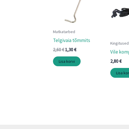
2,60 €.
1,30 €.
Matkatarbed
Telgivaia tõmmits
Kingitused
2,60
€
1,30
€
Vile kom
2,80
€
Lisa korvi
Lisa kor