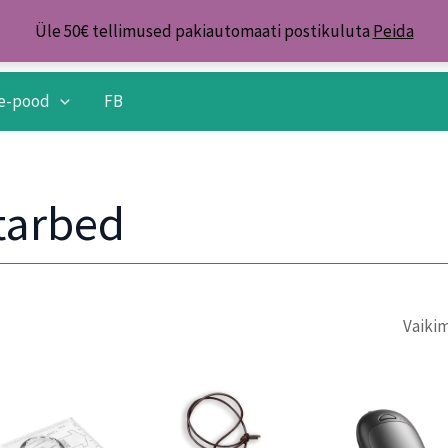
Üle 50€ tellimused pakiautomaati postikuluta
Peida
e-pood
FB
tarbed