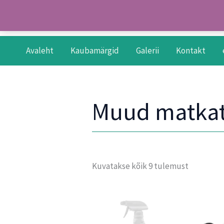
Skip
to
content
Avaleht
Kaubamärgid
Galerii
Kontakt
Muud matka
Kuvatakse kõik 9 tulemust