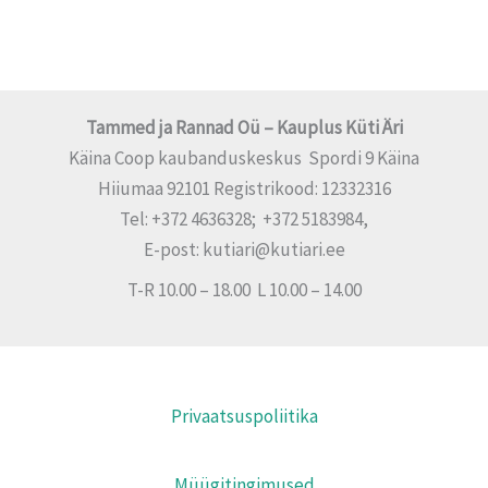
Tammed ja Rannad Oü – Kauplus Küti Äri
Käina Coop kaubanduskeskus Spordi 9 Käina
Hiiumaa 92101 Registrikood: 12332316
Tel: +372 4636328; +372 5183984,
E-post: kutiari@kutiari.ee
T-R 10.00 – 18.00 L 10.00 – 14.00
Privaatsuspoliitika
Müügitingimused