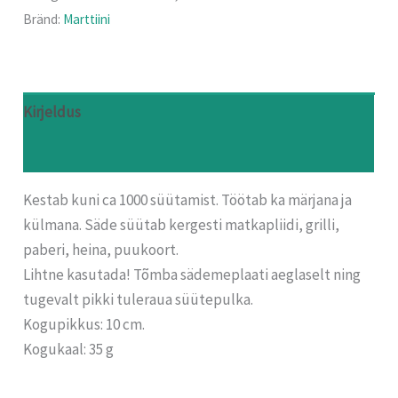
Bränd:
Marttiini
Kirjeldus
Arvustused (0)
Kestab kuni ca 1000 süütamist. Töötab ka märjana ja
külmana. Säde süütab kergesti matkapliidi, grilli,
paberi, heina, puukoort.
Lihtne kasutada! Tõmba sädemeplaati aeglaselt ning
tugevalt pikki tuleraua süütepulka.
Kogupikkus: 10 cm.
Kogukaal: 35 g