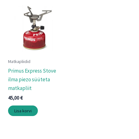
Matkapliidid
Primus Express Stove
ilma piezo süüteta
matkapliit
45,00
€
Lisa korvi