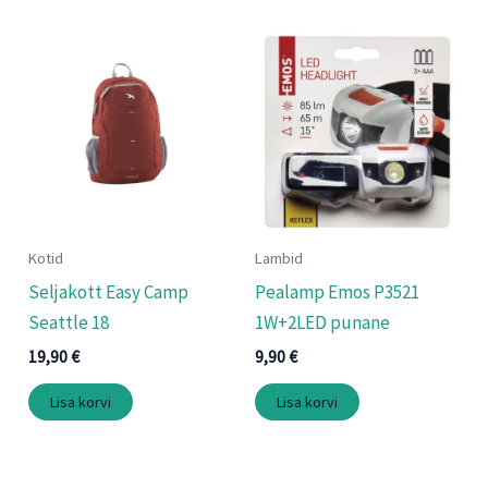
Kotid
Lambid
Seljakott Easy Camp
Pealamp Emos P3521
Seattle 18
1W+2LED punane
19,90
€
9,90
€
Lisa korvi
Lisa korvi