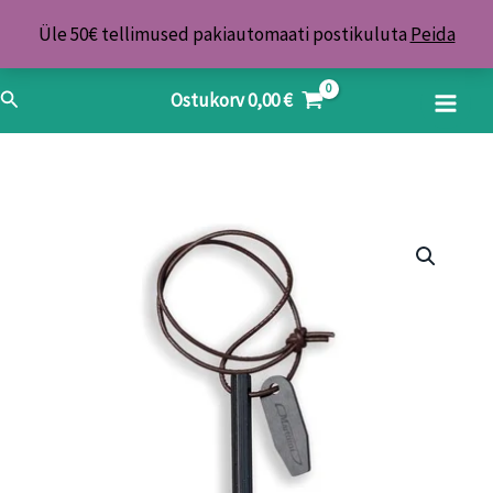
Skip
Üle 50€ tellimused pakiautomaati postikuluta
Peida
to
content
Search
Ostukorv
0,00
€
Marttiini
süütepulk
kogus