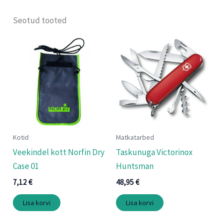
Seotud tooted
Kotid
Matkatarbed
Veekindel kott Norfin Dry
Taskunuga Victorinox
Case 01
Huntsman
7,12
€
48,95
€
Lisa korvi
Lisa korvi