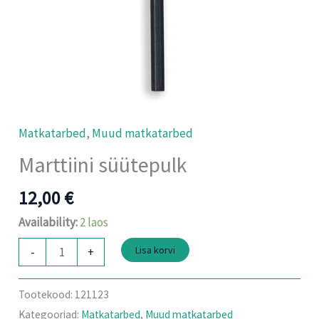
Matkatarbed
,
Muud matkatarbed
Marttiini süütepulk
12,00
€
Availability:
2 laos
Lisa korvi
-
+
Tootekood:
121123
Kategooriad:
Matkatarbed
,
Muud matkatarbed