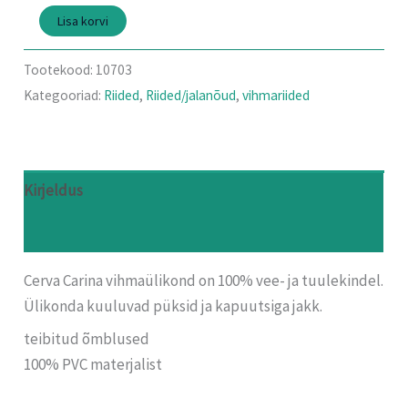
Lisa korvi
Tootekood:
10703
Kategooriad:
Riided
,
Riided/jalanõud
,
vihmariided
Kirjeldus
Arvustused (0)
Cerva Carina vihmaülikond on 100% vee- ja tuulekindel.
Ülikonda kuuluvad püksid ja kapuutsiga jakk.
teibitud õmblused
100% PVC materjalist