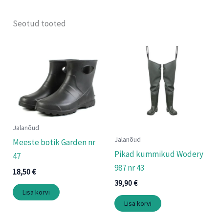
Seotud tooted
Jalanõud
Jalanõud
Meeste botik Garden nr
Pikad kummikud Wodery
47
987 nr 43
18,50
€
39,90
€
Lisa korvi
Lisa korvi