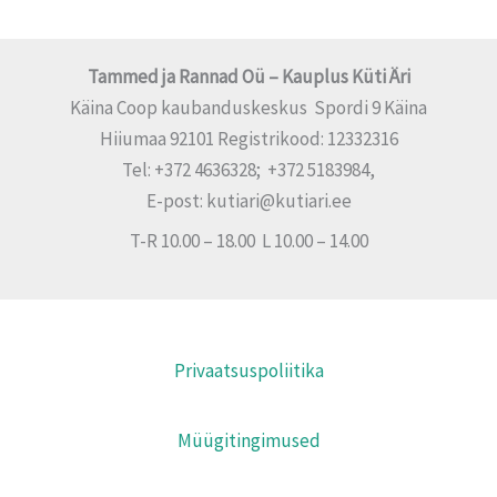
Tammed ja Rannad Oü – Kauplus Küti Äri
Käina Coop kaubanduskeskus Spordi 9 Käina
Hiiumaa 92101 Registrikood: 12332316
Tel: +372 4636328; +372 5183984,
E-post: kutiari@kutiari.ee
T-R 10.00 – 18.00 L 10.00 – 14.00
Privaatsuspoliitika
Müügitingimused