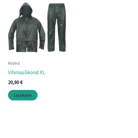
Riided
Vihmaülikond XL
20,90
€
Lisa korvi