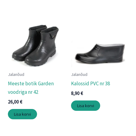
Jalanõud
Jalanõud
Meeste botik Garden
Kalossid PVC nr 38
voodriga nr 42
8,90
€
26,00
€
Lisa korvi
Lisa korvi