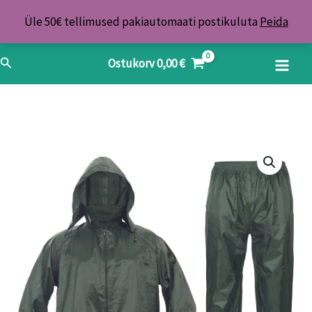
Skip
Üle 50€ tellimused pakiautomaati postikuluta
Peida
to
content
Search
Ostukorv
0,00
€
Vihmaülikond
L
kogus