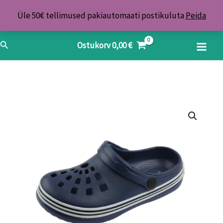
Skip
Üle 50€ tellimused pakiautomaati postikuluta
Peida
to
content
Search
Ostukorv
0,00
€
Sandaal
Relax
sinine
43
kogus