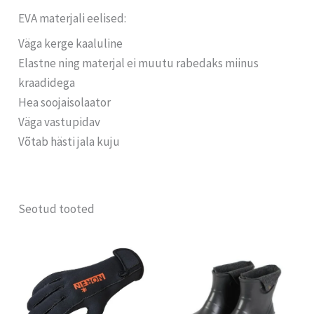
EVA materjali eelised:
Väga kerge kaaluline
Elastne ning materjal ei muutu rabedaks miinus
kraadidega
Hea soojaisolaator
Väga vastupidav
Võtab hästi jala kuju
Seotud tooted