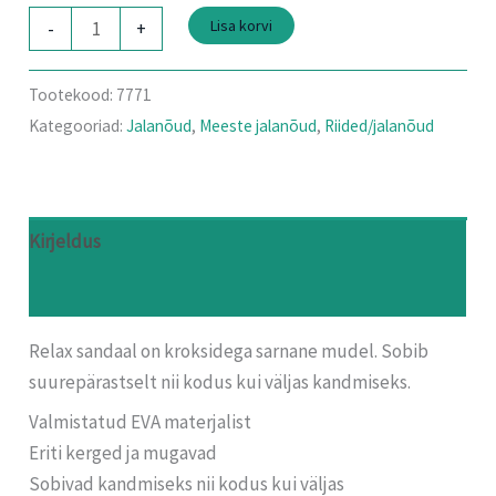
Lisa korvi
-
+
Tootekood:
7771
Kategooriad:
Jalanõud
,
Meeste jalanõud
,
Riided/jalanõud
Kirjeldus
Arvustused (0)
Relax sandaal on kroksidega sarnane mudel. Sobib
suurepärastselt nii kodus kui väljas kandmiseks.
Valmistatud EVA materjalist
Eriti kerged ja mugavad
Sobivad kandmiseks nii kodus kui väljas