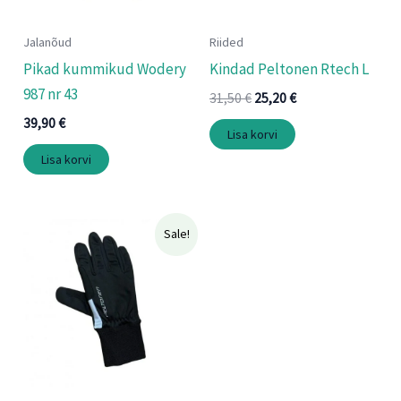
Jalanõud
Riided
Pikad kummikud Wodery
Kindad Peltonen Rtech L
987 nr 43
31,50
€
25,20
€
39,90
€
Lisa korvi
Lisa korvi
Algne
Praegune
Sale!
hind
hind
oli:
on:
14,90 €.
11,90 €.