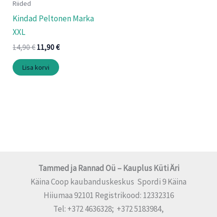
Riided
Kindad Peltonen Marka
XXL
14,90
€
11,90
€
Lisa korvi
Tammed ja Rannad Oü – Kauplus Küti Äri
Käina Coop kaubanduskeskus Spordi 9 Käina
Hiiumaa 92101 Registrikood: 12332316
Tel: +372 4636328; +372 5183984,