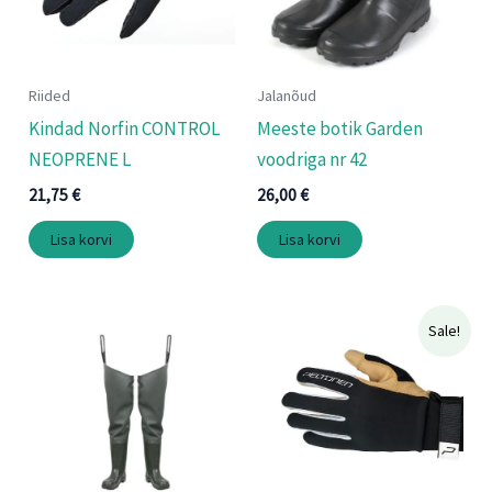
Riided
Jalanõud
Kindad Norfin CONTROL
Meeste botik Garden
NEOPRENE L
voodriga nr 42
21,75
€
26,00
€
Lisa korvi
Lisa korvi
Algne
Praegune
Sale!
hind
hind
oli:
on:
31,50 €.
25,20 €.