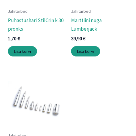
Jahitarbed
Jahitarbed
Puhastushari StilCrin k.30
Marttiini nuga
pronks
Lumberjack
1,70
€
39,90
€
Lisa korvi
Lisa korvi
Jahitarbed