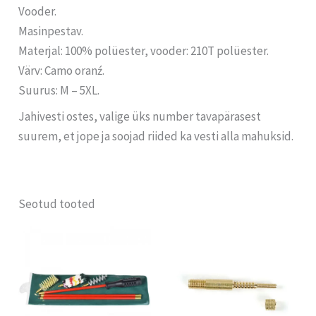
Vooder.
Masinpestav.
Materjal: 100% polüester, vooder: 210T polüester.
Värv: Camo oranź.
Suurus: M – 5XL.
Jahivesti ostes, valige üks number tavapärasest
suurem, et jope ja soojad riided ka vesti alla mahuksid.
Seotud tooted