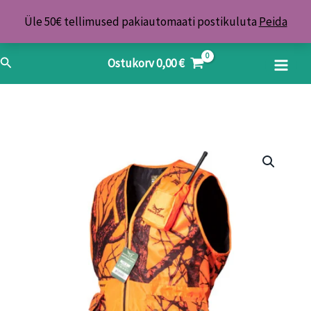
Skip
Üle 50€ tellimused pakiautomaati postikuluta
Peida
to
content
Search
Ostukorv
0,00
€