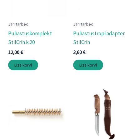
Jahitarbed
Jahitarbed
Puhastuskomplekt
Puhastustropi adapter
StilCrin k.20
StilCrin
12,00
€
3,60
€
Lisa korvi
Lisa korvi