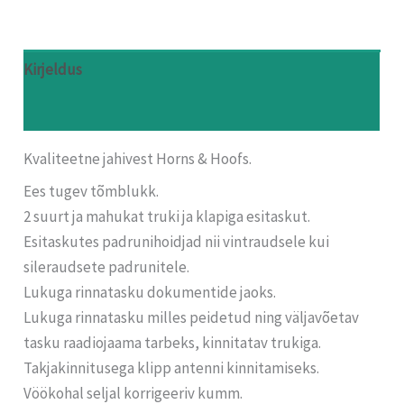
Kirjeldus
Arvustused (0)
Kvaliteetne jahivest Horns & Hoofs.
Ees tugev tõmblukk.
2 suurt ja mahukat truki ja klapiga esitaskut.
Esitaskutes padrunihoidjad nii vintraudsele kui
sileraudsete padrunitele.
Lukuga rinnatasku dokumentide jaoks.
Lukuga rinnatasku milles peidetud ning väljavõetav
tasku raadiojaama tarbeks, kinnitatav trukiga.
Takjakinnitusega klipp antenni kinnitamiseks.
Vöökohal seljal korrigeeriv kumm.