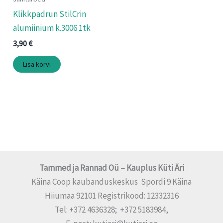
Klikkpadrun StilCrin
alumiinium k.3006 1tk
3,90
€
Lisa korvi
Tammed ja Rannad Oü – Kauplus Küti Äri
Käina Coop kaubanduskeskus Spordi 9 Käina
Hiiumaa 92101 Registrikood: 12332316
Tel: +372 4636328; +372 5183984,