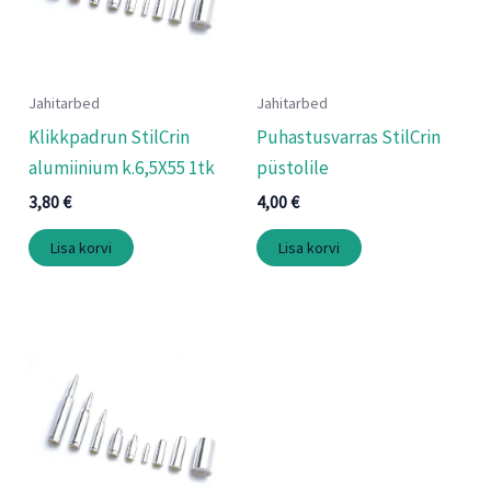
Jahitarbed
Jahitarbed
Klikkpadrun StilCrin
Puhastusvarras StilCrin
alumiinium k.6,5X55 1tk
püstolile
3,80
€
4,00
€
Lisa korvi
Lisa korvi