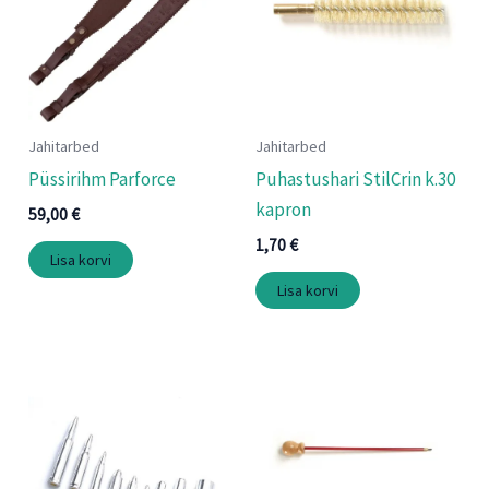
Jahitarbed
Jahitarbed
Püssirihm Parforce
Puhastushari StilCrin k.30
kapron
59,00
€
1,70
€
Lisa korvi
Lisa korvi