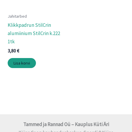
Jahitarbed
Klikkpadrun StilCrin
alumiinium StilCrin k.222
1tk
3,80
€
Lisa korvi
Tammed ja Rannad Oü – Kauplus Küti Äri