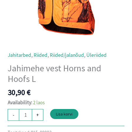
Jahitarbed
,
Riided
,
Riided/jalanõud
,
Üleriided
Jahimehe vest Horns and
Hoofs L
30,90
€
Availability:
2 laos
Lisa korvi
-
+