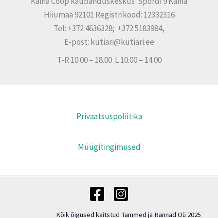
Käina Coop kaubanduskeskus Spordi 9 Käina
Hiiumaa 92101 Registrikood: 12332316
Tel: +372 4636328; +372 5183984,
E-post: kutiari@kutiari.ee
T-R 10.00 – 18.00 L 10.00 – 14.00
Privaatsuspoliitika
Müügitingimused
Kõik õigused kaitstud Tammed ja Rannad Oü 2025