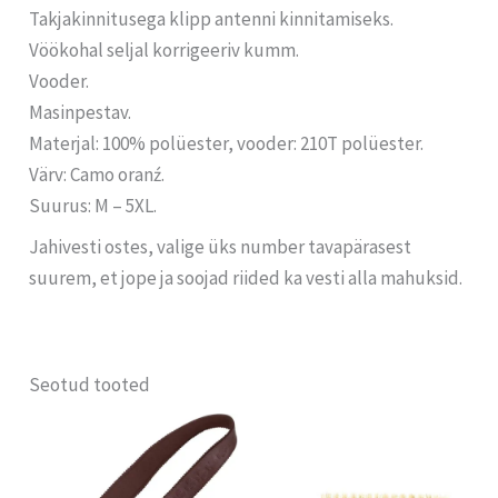
Takjakinnitusega klipp antenni kinnitamiseks.
Vöökohal seljal korrigeeriv kumm.
Vooder.
Masinpestav.
Materjal: 100% polüester, vooder: 210T polüester.
Värv: Camo oranź.
Suurus: M – 5XL.
Jahivesti ostes, valige üks number tavapärasest
suurem, et jope ja soojad riided ka vesti alla mahuksid.
Seotud tooted