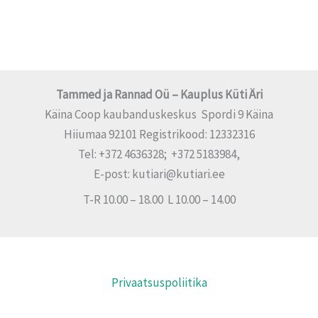
Tammed ja Rannad Oü – Kauplus Küti Äri
Käina Coop kaubanduskeskus Spordi 9 Käina
Hiiumaa 92101 Registrikood: 12332316
Tel: +372 4636328; +372 5183984,
E-post: kutiari@kutiari.ee
T-R 10.00 – 18.00 L 10.00 – 14.00
Privaatsuspoliitika