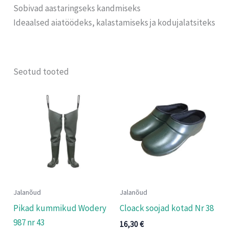
Sobivad aastaringseks kandmiseks
Ideaalsed aiatöödeks, kalastamiseks ja kodujalatsiteks
Seotud tooted
Jalanõud
Jalanõud
Pikad kummikud Wodery
Cloack soojad kotad Nr 38
987 nr 43
16,30
€