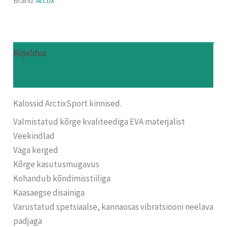
Bränd:
Arctix
Kirjeldus
Arvustused (0)
Kalossid ArctixSport kinnised.
Valmistatud kõrge kvaliteediga EVA materjalist
Veekindlad
Väga kerged
Kõrge kasutusmugavus
Kohandub kõndimisstiiliga
Kaasaegse disainiga
Varustatud spetsiaalse, kannaosas vibratsiooni neelava
padjaga