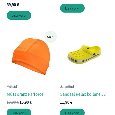
39,90
€
Lisa korvi
Lisa korvi
Algne
Praegune
Sale!
hind
hind
oli:
on:
19,90 €.
15,90 €.
Mütsid
Jalanõud
Müts oranz Parforce
Sandaal Relax kollane 38
19,90
€
15,90
€
11,90
€
Lisa korvi
Lisa korvi