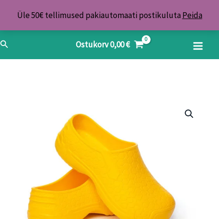
Skip
Üle 50€ tellimused pakiautomaati postikuluta
Peida
to
content
Search
Ostukorv
0,00
€