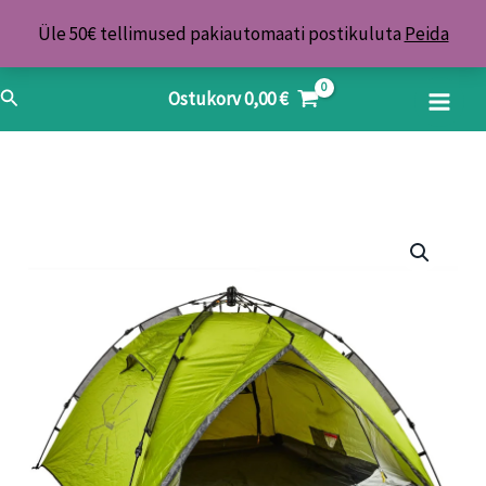
Skip
Üle 50€ tellimused pakiautomaati postikuluta
Peida
to
content
Search
Ostukorv
0,00
€