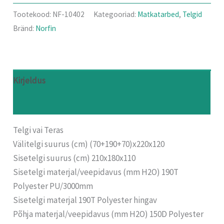
Tootekood:
NF-10402
Kategooriad:
Matkatarbed
,
Telgid
Bränd:
Norfin
Kirjeldus
Arvustused (0)
Telgi vai Teras
Välitelgi suurus (cm) (70+190+70)x220x120
Sisetelgi suurus (cm) 210x180x110
Sisetelgi materjal/veepidavus (mm H2O) 190T
Polyester PU/3000mm
Sisetelgi materjal 190T Polyester hingav
Põhja materjal/veepidavus (mm H2O) 150D Polyester