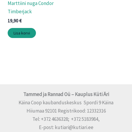
Marttiini nuga Condor
Timberjack
19,90
€
Lisa korvi
Tammed ja Rannad Oü – Kauplus Küti Äri
Käina Coop kaubanduskeskus Spordi 9 Käina
Hiiumaa 92101 Registrikood: 12332316
Tel: +372 4636328; +372 5183984,
E-post: kutiari@kutiari.ee