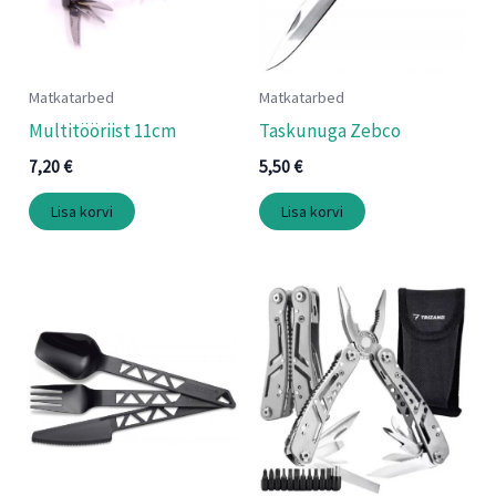
Matkatarbed
Matkatarbed
Multitööriist 11cm
Taskunuga Zebco
7,20
€
5,50
€
Lisa korvi
Lisa korvi