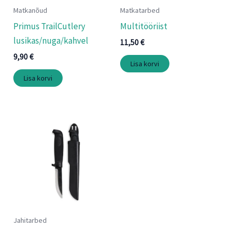
Matkanõud
Matkatarbed
Primus TrailCutlery
Multitööriist
lusikas/nuga/kahvel
11,50
€
9,90
€
Lisa korvi
Lisa korvi
Jahitarbed