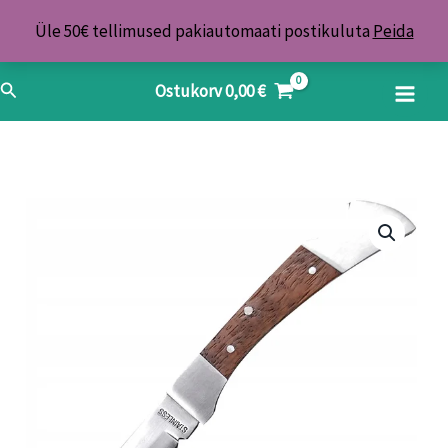
Skip
Üle 50€ tellimused pakiautomaati postikuluta
Peida
to
content
Search
Ostukorv
0,00
€
Taskunuga
Zebco
kogus