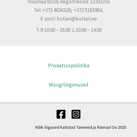
Hiiumaa 92101 Registrikood: 12332316
Tel: +372 4636328; +372 5183984,
E-post: kutiari@kutiari.ee
T-R 10.00 – 18.00 L 10.00 – 14.00
Privaatsuspoliitika
Müügitingimused
Kõik õigused kaitstud Tammed ja Rannad Oü 2025