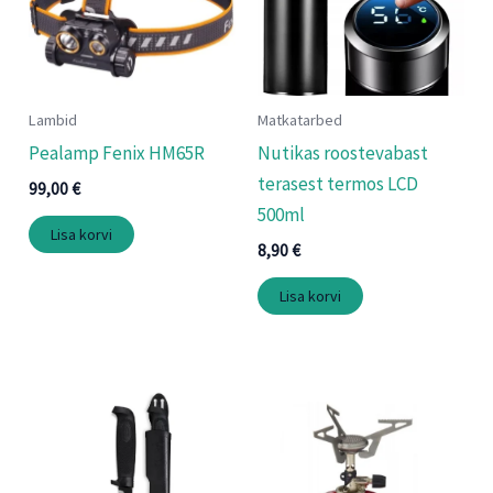
Lambid
Matkatarbed
Pealamp Fenix HM65R
Nutikas roostevabast
terasest termos LCD
99,00
€
500ml
Lisa korvi
8,90
€
Lisa korvi