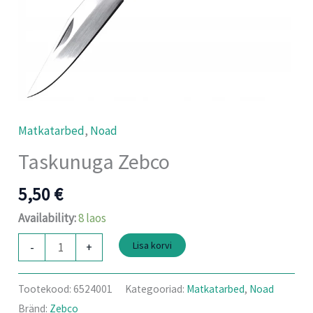
Matkatarbed
,
Noad
Taskunuga Zebco
5,50
€
Availability:
8 laos
Lisa korvi
-
+
Tootekood:
6524001
Kategooriad:
Matkatarbed
,
Noad
Bränd:
Zebco