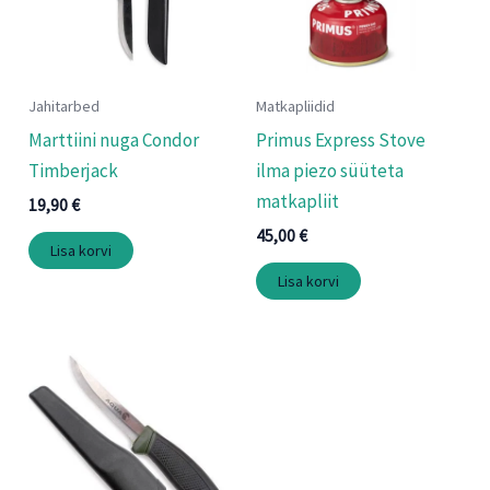
Jahitarbed
Matkapliidid
Marttiini nuga Condor
Primus Express Stove
Timberjack
ilma piezo süüteta
matkapliit
19,90
€
45,00
€
Lisa korvi
Lisa korvi