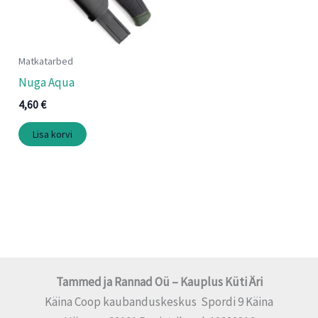
Matkatarbed
Nuga Aqua
4,60
€
Lisa korvi
Tammed ja Rannad Oü – Kauplus Küti Äri
Käina Coop kaubanduskeskus Spordi 9 Käina