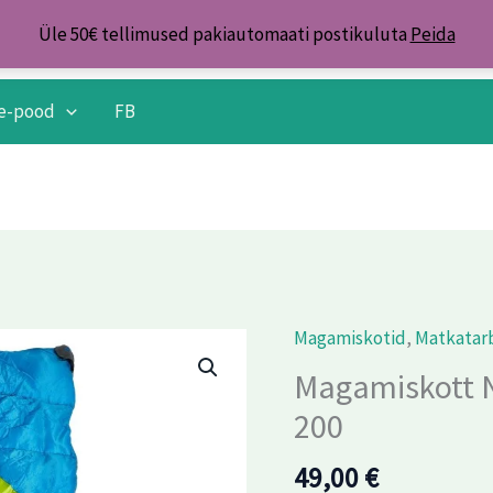
Üle 50€ tellimused pakiautomaati postikuluta
Peida
e-pood
FB
Magamiskotid
,
Matkatar
Magamiskott
Norfin
Magamiskott N
Discovery
200
Comfort
200
49,00
€