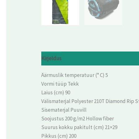
Kirjeldus
Arvustused (0)
Äärmuslik temperatuur (° C) 5
Vormi tüüp Tekk
Laius (cm) 90
Välismaterjal Polyester 210T Diamond Rip 
Sisematerjal Puuvill
Soojustus 200 g/m2 Hollow fiber
Suurus kokku pakitult (cm) 21×29
Pikkus (cm) 200