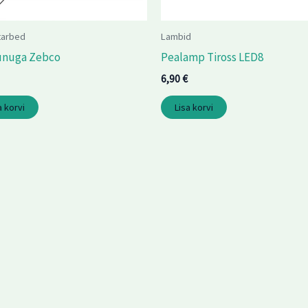
tarbed
Lambid
unuga Zebco
Pealamp Tiross LED8
6,90
€
a korvi
Lisa korvi