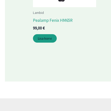
Lambid
Pealamp Fenix HM65R
99,00
€
Lisa korvi