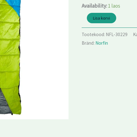
kogus
Availability:
1 laos
Lisa korvi
Tootekood:
NFL-30229
K
Bränd:
Norfin