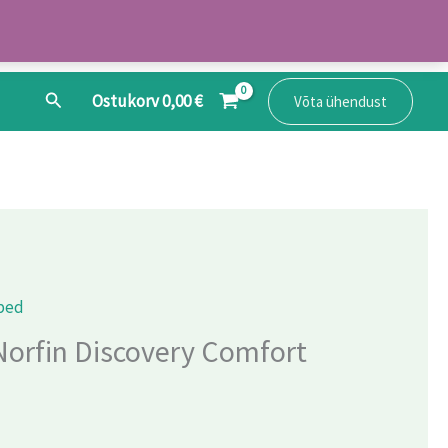
Search
Ostukorv
0,00
€
Võta ühendust
bed
orfin Discovery Comfort