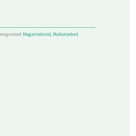
ategooriad:
Magamiskotid
,
Matkatarbed