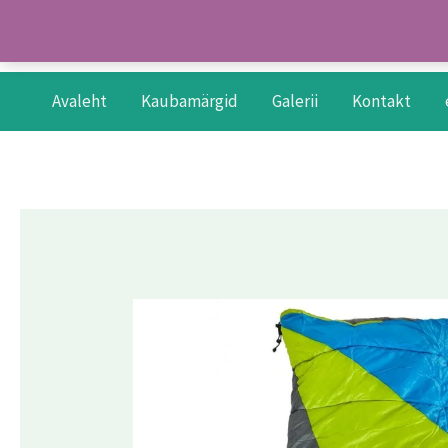
Skip
to
content
Avaleht
Kaubamärgid
Galerii
Kontakt