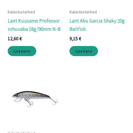
Kalastustarbed
Kalastustarbed
Lant Kuusamo Professor
Lant Abu Garcia Shaky 20g
rohuvaba 18g/90mm N-B
Baitfish
12,60
€
9,15
€
Lisa korvi
Lisa korvi