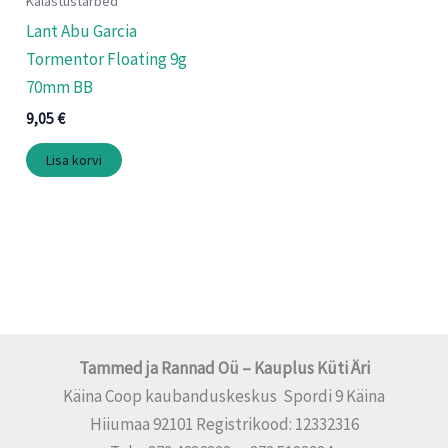
Kalastustarbed
Lant Abu Garcia
Tormentor Floating 9g
70mm BB
9,05
€
Lisa korvi
Tammed ja Rannad Oü – Kauplus Küti Äri
Käina Coop kaubanduskeskus Spordi 9 Käina
Hiiumaa 92101 Registrikood: 12332316