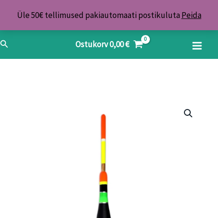
Skip
Üle 50€ tellimused pakiautomaati postikuluta
Peida
to
content
Search
Ostukorv
0,00
€