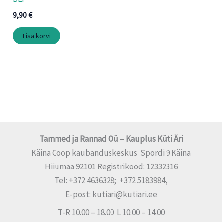
9,90
€
Lisa korvi
Tammed ja Rannad Oü – Kauplus Küti Äri
Käina Coop kaubanduskeskus Spordi 9 Käina
Hiiumaa 92101 Registrikood: 12332316
Tel: +372 4636328; +372 5183984,
E-post: kutiari@kutiari.ee
T-R 10.00 – 18.00 L 10.00 – 14.00