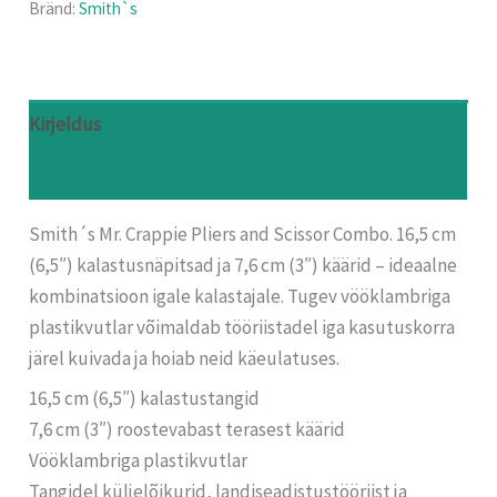
Bränd:
Smith`s
Kirjeldus
Arvustused (0)
Smith´s Mr. Crappie Pliers and Scissor Combo. 16,5 cm
(6,5″) kalastusnäpitsad ja 7,6 cm (3″) käärid – ideaalne
kombinatsioon igale kalastajale. Tugev vööklambriga
plastikvutlar võimaldab tööriistadel iga kasutuskorra
järel kuivada ja hoiab neid käeulatuses.
16,5 cm (6,5″) kalastustangid
7,6 cm (3″) roostevabast terasest käärid
Vööklambriga plastikvutlar
Tangidel küljelõikurid, landiseadistustööriist ja