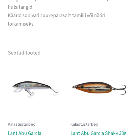
hülsitangid
Käärid sobivad suurepäraselt tamiili või nööri
lõikamiseks
Seotud tooted
Kalastustarbed
Kalastustarbed
Lant Abu Garcia
Lant Abu Garcia Shaky 30g