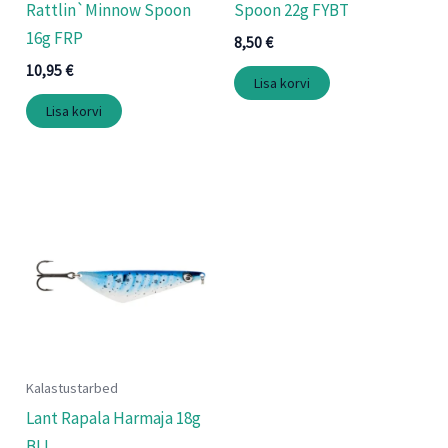
Rattlin`Minnow Spoon
Spoon 22g FYBT
16g FRP
8,50
€
10,95
€
Lisa korvi
Lisa korvi
Kalastustarbed
Lant Rapala Harmaja 18g
BLI