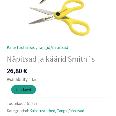
Kalastustarbed
,
Tangid/näpitsad
Näpitsad ja käärid Smith`s
26,80
€
Availability:
1 laos
Lisa korvi
Tootekood:
51297
Kategooriad:
Kalastustarbed
,
Tangid/näpitsad