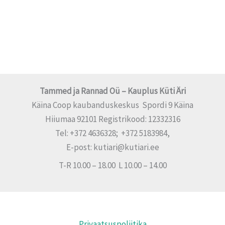
Tammed ja Rannad Oü – Kauplus Küti Äri
Käina Coop kaubanduskeskus Spordi 9 Käina
Hiiumaa 92101 Registrikood: 12332316
Tel: +372 4636328; +372 5183984,
E-post: kutiari@kutiari.ee
T-R 10.00 – 18.00 L 10.00 – 14.00
Privaatsuspoliitika