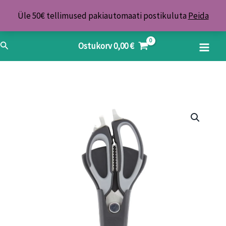
Skip
Üle 50€ tellimused pakiautomaati postikuluta
Peida
to
content
Search
Ostukorv
0,00
€
Multifunktsionaalsed
käärid
Balzer
kogus