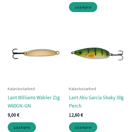
Lisa korvi
Kalastustarbed
Kalastustarbed
Lant Williams Wabler 21g
Lant Abu Garcia Shaky 30g
W60GN-GN
Perch
9,00
€
12,60
€
Lisa korvi
Lisa korvi