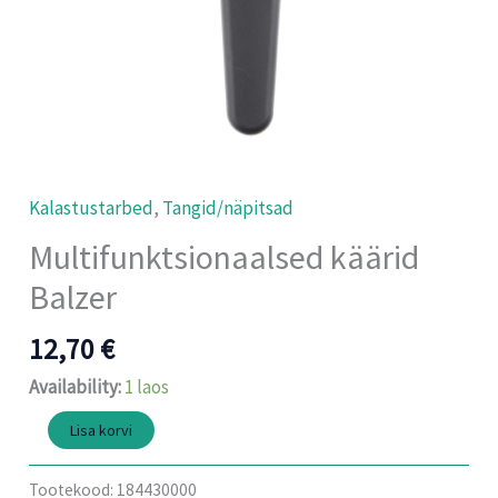
Kalastustarbed
,
Tangid/näpitsad
Multifunktsionaalsed käärid
Balzer
12,70
€
Availability:
1 laos
Lisa korvi
Tootekood:
184430000