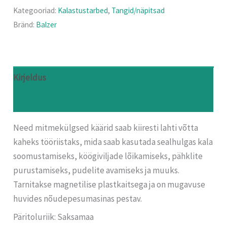
Kategooriad:
Kalastustarbed
,
Tangid/näpitsad
Bränd:
Balzer
Kirjeldus
Arvustused (0)
Need mitmekülgsed käärid saab kiiresti lahti võtta
kaheks tööriistaks, mida saab kasutada sealhulgas kala
soomustamiseks, köögiviljade lõikamiseks, pähklite
purustamiseks, pudelite avamiseks ja muuks.
Tarnitakse magnetilise plastkaitsega ja on mugavuse
huvides nõudepesumasinas pestav.
Päritoluriik: Saksamaa