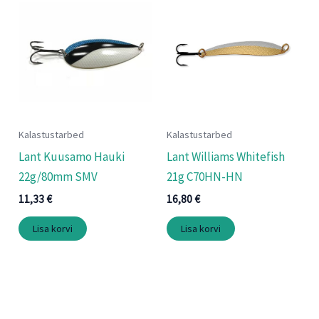
Kalastustarbed
Kalastustarbed
Lant Kuusamo Hauki
Lant Williams Whitefish
22g/80mm SMV
21g C70HN-HN
11,33
€
16,80
€
Lisa korvi
Lisa korvi