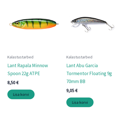
Kalastustarbed
Kalastustarbed
Lant Rapala Minnow
Lant Abu Garcia
Spoon 22g ATPE
Tormentor Floating 9g
70mm BB
8,50
€
9,05
€
Lisa korvi
Lisa korvi