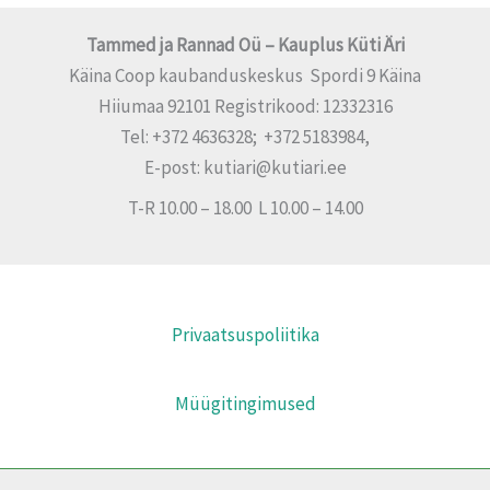
Tammed ja Rannad Oü – Kauplus Küti Äri
Käina Coop kaubanduskeskus Spordi 9 Käina
Hiiumaa 92101 Registrikood: 12332316
Tel: +372 4636328; +372 5183984,
E-post: kutiari@kutiari.ee
T-R 10.00 – 18.00 L 10.00 – 14.00
Privaatsuspoliitika
Müügitingimused