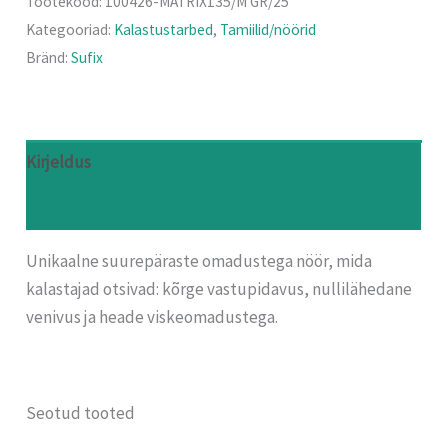
Tootekood:
100426-MATRIX135/M GR/25
Kategooriad:
Kalastustarbed
,
Tamiilid/nöörid
Bränd:
Sufix
Kirjeldus
Arvustused (0)
Unikaalne suurepäraste omadustega nöör, mida
kalastajad otsivad: kõrge vastupidavus, nullilähedane
venivus ja heade viskeomadustega.
Seotud tooted