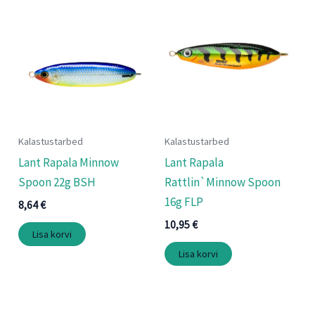
Kalastustarbed
Kalastustarbed
Lant Rapala Minnow
Lant Rapala
Spoon 22g BSH
Rattlin`Minnow Spoon
16g FLP
8,64
€
10,95
€
Lisa korvi
Lisa korvi