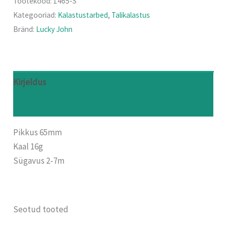
Tootekood:
1465-S
Kategooriad:
Kalastustarbed
,
Talikalastus
Bränd:
Lucky John
Kirjeldus
Arvustused (0)
Pikkus 65mm
Kaal 16g
Sügavus 2-7m
Seotud tooted