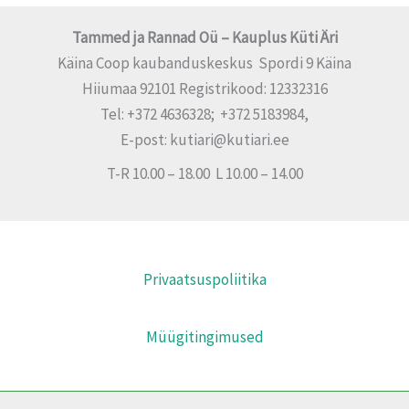
Tammed ja Rannad Oü – Kauplus Küti Äri
Käina Coop kaubanduskeskus Spordi 9 Käina
Hiiumaa 92101 Registrikood: 12332316
Tel: +372 4636328; +372 5183984,
E-post: kutiari@kutiari.ee
T-R 10.00 – 18.00 L 10.00 – 14.00
Privaatsuspoliitika
Müügitingimused