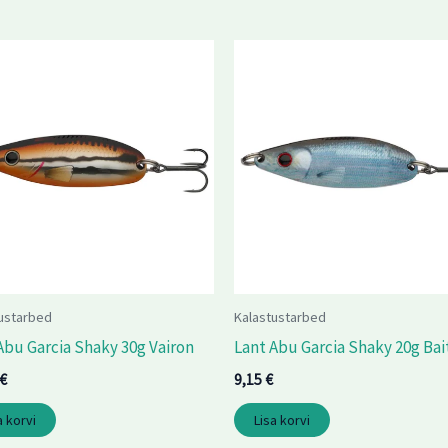
ustarbed
Kalastustarbed
Abu Garcia Shaky 30g Vairon
Lant Abu Garcia Shaky 20g Bai
€
9,15
€
a korvi
Lisa korvi