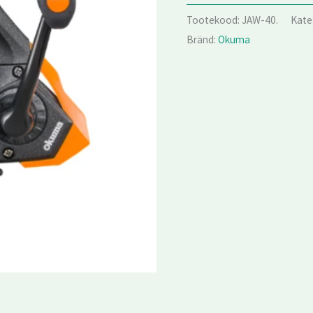
Tootekood:
JAW-40.
Kate
Bränd:
Okuma