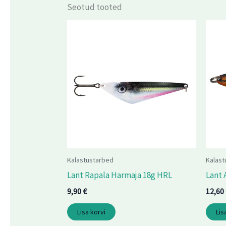
Seotud tooted
Kalastustarbed
Kalast
Lant Rapala Harmaja 18g HRL
Lant 
9,90
€
12,60
Lisa korvi
Lis