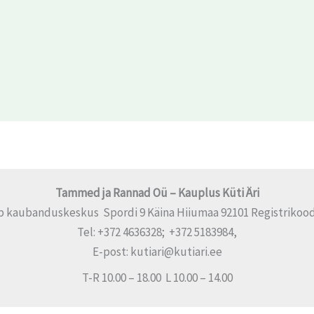
Tammed ja Rannad Oü – Kauplus Küti Äri
p kaubanduskeskus Spordi 9 Käina Hiiumaa 92101 Registrikood
Tel: +372 4636328; +372 5183984,
E-post: kutiari@kutiari.ee
T-R 10.00 – 18.00 L 10.00 – 14.00