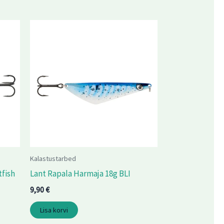
Kalastustarbed
tfish
Lant Rapala Harmaja 18g BLI
9,90
€
Lisa korvi