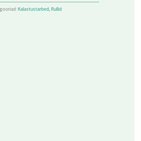
gooriad:
Kalastustarbed
,
Rullid