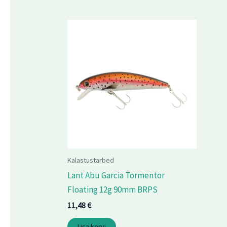
Kalastustarbed
Lant Abu Garcia Tormentor
Floating 12g 90mm BRPS
11,48
€
Lisa korvi