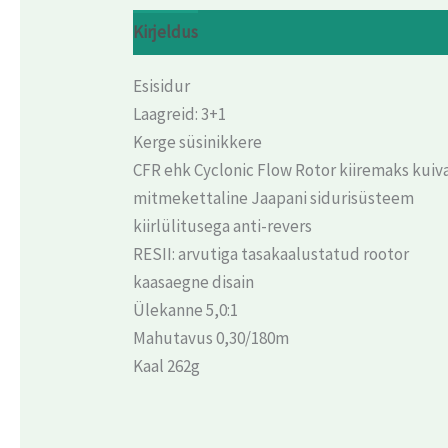
Kirjeldus
Arvustused (0)
Esisidur
Laagreid: 3+1
Kerge süsinikkere
CFR ehk Cyclonic Flow Rotor kiiremaks kui
mitmekettaline Jaapani sidurisüsteem
kiirlülitusega anti-revers
RESII: arvutiga tasakaalustatud rootor
kaasaegne disain
Ülekanne 5,0:1
Mahutavus 0,30/180m
Kaal 262g