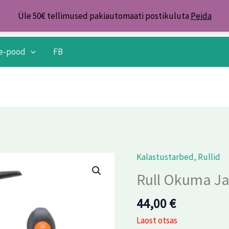
Üle 50€ tellimused pakiautomaati postikuluta
Peida
e-pood
FB
Kalastustarbed
,
Rullid
Rull Okuma J
44,00
€
Laost otsas