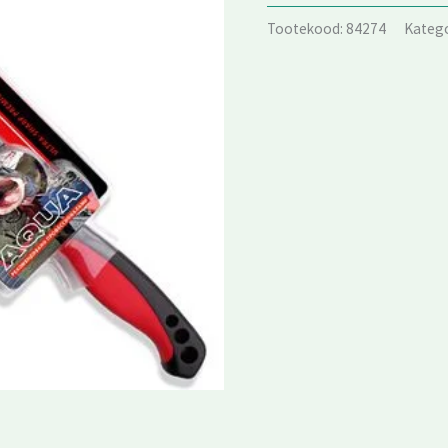
Tootekood:
84274
Kateg