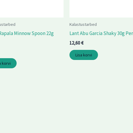
ustarbed
Kalastustarbed
Rapala Minnow Spoon 22g
Lant Abu Garcia Shaky 30g Pe
12,60
€
Lisa korvi
a korvi