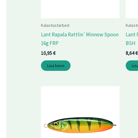
Kalastustarbed
Kalast
Lant Rapala Rattlin`Minnow Spoon
Lant 
16g FRP
BSH
10,95
€
8,64
€
Lisa korvi
Lis