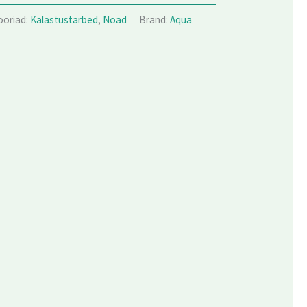
ooriad:
Kalastustarbed
,
Noad
Bränd:
Aqua