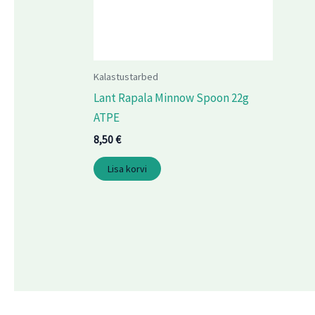
Kalastustarbed
Lant Rapala Minnow Spoon 22g
ATPE
8,50
€
Lisa korvi