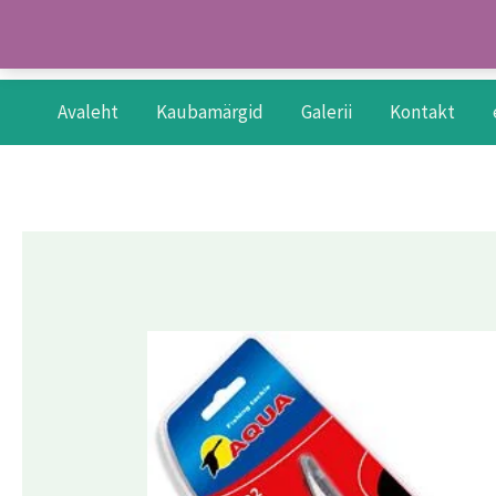
Skip
to
content
Avaleht
Kaubamärgid
Galerii
Kontakt