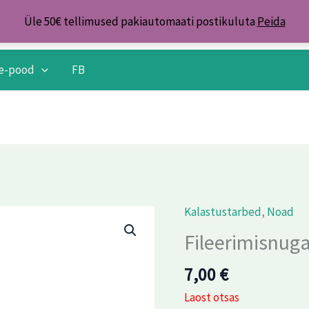
Üle 50€ tellimused pakiautomaati postikuluta
Peida
e-pood
FB
Kalastustarbed
,
Noad
Fileerimisnug
7,00
€
Laost otsas