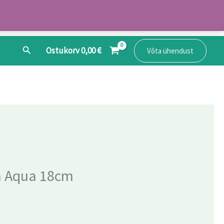
Search
Ostukorv
0,00
€
Võta ühendust
a Aqua 18cm