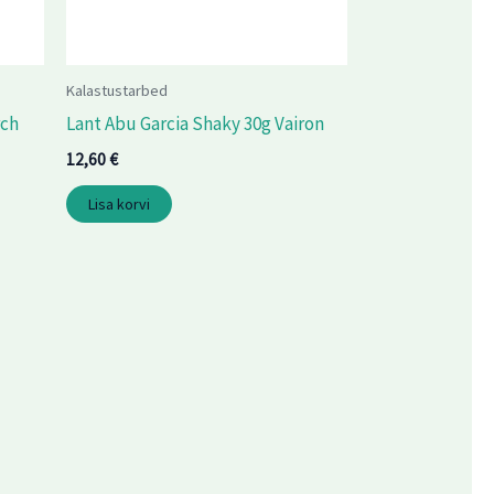
Kalastustarbed
rch
Lant Abu Garcia Shaky 30g Vairon
12,60
€
Lisa korvi