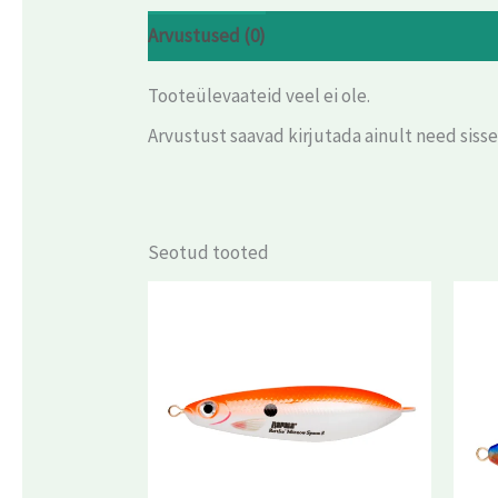
Arvustused (0)
Tooteülevaateid veel ei ole.
Arvustust saavad kirjutada ainult need siss
Seotud tooted