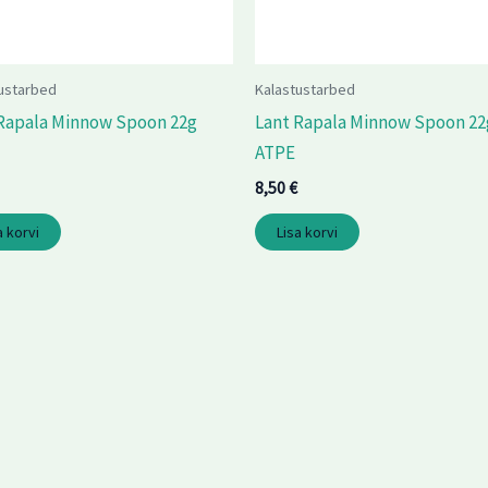
ustarbed
Kalastustarbed
Rapala Minnow Spoon 22g
Lant Rapala Minnow Spoon 22
ATPE
8,50
€
a korvi
Lisa korvi