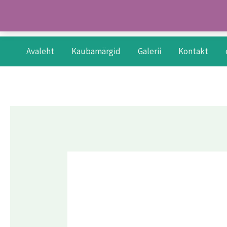
Skip
to
content
Avaleht
Kaubamärgid
Galerii
Kontakt