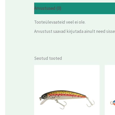
Arvustused (0)
Tooteülevaateid veel ei ole.
Arvustust saavad kirjutada ainult need siss
Seotud tooted