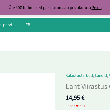
Üle 50€ tellimused pakiautomaati postikuluta
Peida
e-pood
FB
Kalastustarbed
,
Landid
,
Lant Viirastus
14,95
€
Laost otsas