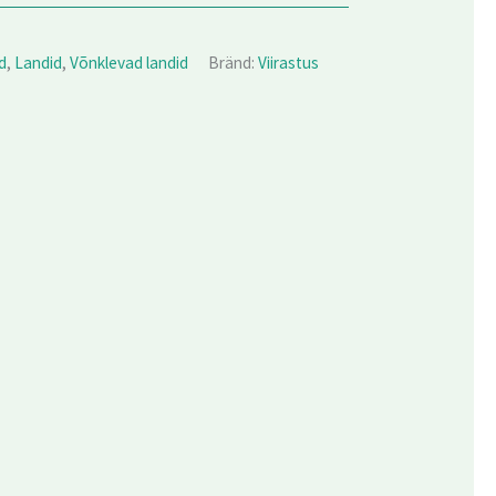
d
,
Landid
,
Võnklevad landid
Bränd:
Viirastus