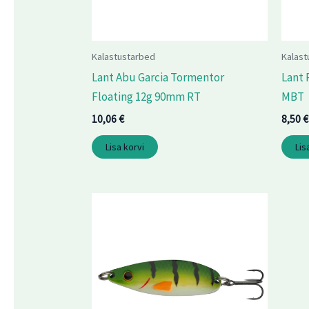
Kalastustarbed
Kalast
Lant Abu Garcia Tormentor
Lant 
Floating 12g 90mm RT
MBT
10,06
€
8,50
€
Lisa korvi
Lis