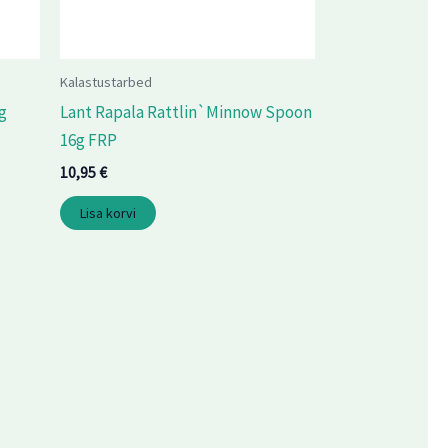
Kalastustarbed
g
Lant Rapala Rattlin`Minnow Spoon
16g FRP
10,95
€
Lisa korvi