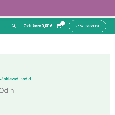
Search
Ostukorv
0,00
€
Võta ühendust
Võnklevad landid
 Odin