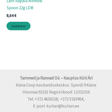
Lant Rapala Minnow
Spoon 22g LDB
8,64
€
Lisa korvi
Tammed ja Rannad Oü – Kauplus Küti Äri
Käina Coop kaubanduskeskus Spordi 9 Käina
Hiiumaa 92101 Registrikood: 12332316
Tel: +372 4636328; +372 5183984,
E-post: kutiari@kutiari.ee