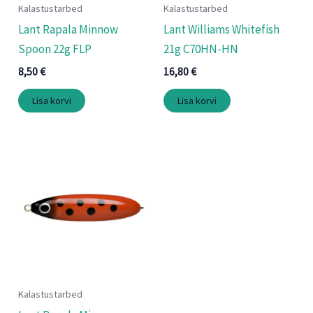
Kalastustarbed
Kalastustarbed
Lant Rapala Minnow
Lant Williams Whitefish
Spoon 22g FLP
21g C70HN-HN
8,50
€
16,80
€
Lisa korvi
Lisa korvi
Kalastustarbed