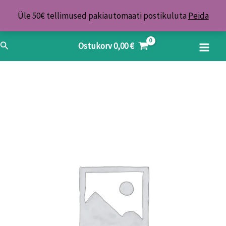
Skip
Üle 50€ tellimused pakiautomaati postikuluta
Peida
to
content
Search
Ostukorv
0,00
€