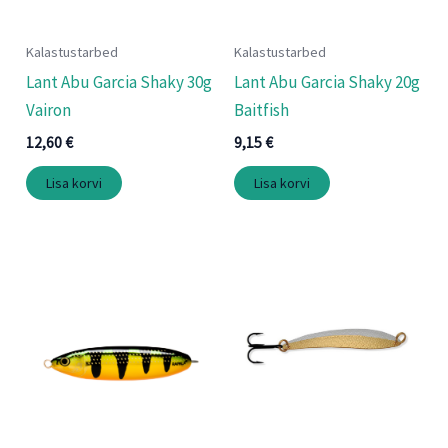
Kalastustarbed
Kalastustarbed
Lant Abu Garcia Shaky 30g
Lant Abu Garcia Shaky 20g
Vairon
Baitfish
12,60
€
9,15
€
Lisa korvi
Lisa korvi