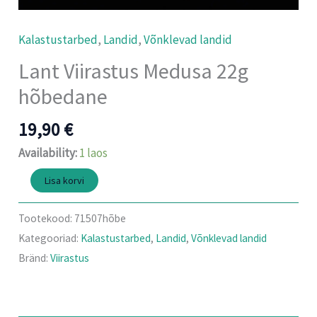
Kalastustarbed
,
Landid
,
Võnklevad landid
Lant Viirastus Medusa 22g
hõbedane
19,90
€
Availability:
1 laos
Lisa korvi
Tootekood:
71507hõbe
Kategooriad:
Kalastustarbed
,
Landid
,
Võnklevad landid
Bränd:
Viirastus