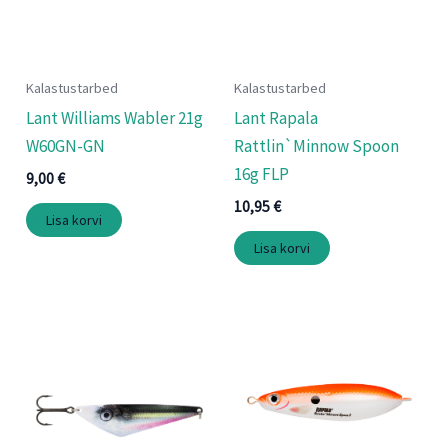
Kalastustarbed
Kalastustarbed
Lant Williams Wabler 21g
Lant Rapala
W60GN-GN
Rattlin`Minnow Spoon
16g FLP
9,00
€
10,95
€
Lisa korvi
Lisa korvi