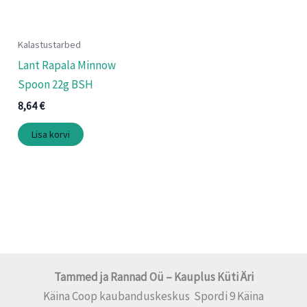
Kalastustarbed
Lant Rapala Minnow
Spoon 22g BSH
8,64
€
Lisa korvi
Tammed ja Rannad Oü – Kauplus Küti Äri
Käina Coop kaubanduskeskus Spordi 9 Käina