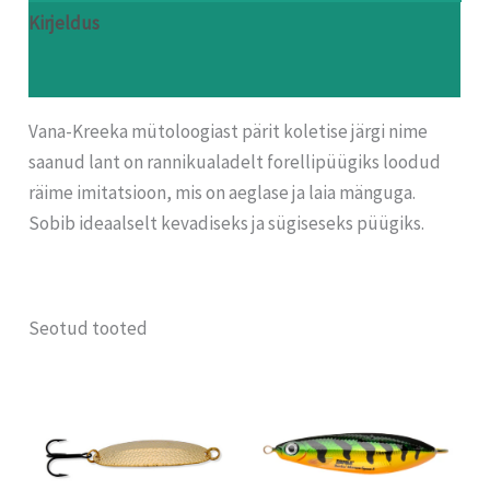
Kirjeldus
Arvustused (0)
Vana-Kreeka mütoloogiast pärit koletise järgi nime
saanud lant on rannikualadelt forellipüügiks loodud
räime imitatsioon, mis on aeglase ja laia mänguga.
Sobib ideaalselt kevadiseks ja sügiseseks püügiks.
Seotud tooted