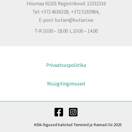
Hiiumaa 92101 Registrikood: 12332316
Tel: +372 4636328; +372 5183984,
E-post: kutiari@kutiari.ee
T-R 10.00 – 18.00 L 10.00 – 14.00
Privaatsuspoliitika
Müügitingimused
Kõik õigused kaitstud Tammed ja Rannad Oü 2025