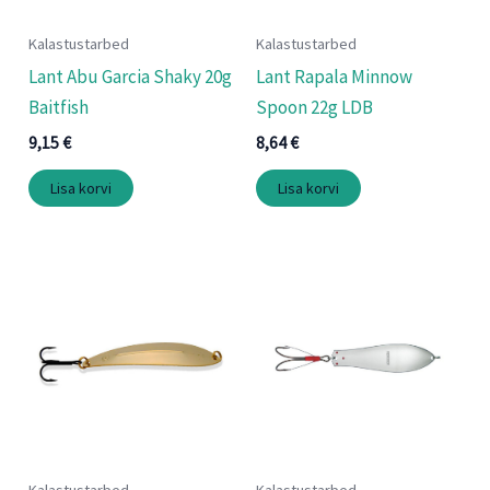
Kalastustarbed
Kalastustarbed
Lant Abu Garcia Shaky 20g
Lant Rapala Minnow
Baitfish
Spoon 22g LDB
9,15
€
8,64
€
Lisa korvi
Lisa korvi