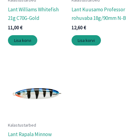
Kalastustarbed
Kalastustarbed
Lant Williams Whitefish
Lant Kuusamo Professor
21g C70G-Gold
rohuvaba 18g/90mm N-B
11,00
€
12,60
€
Lisa korvi
Lisa korvi
Kalastustarbed
Lant Rapala Minnow