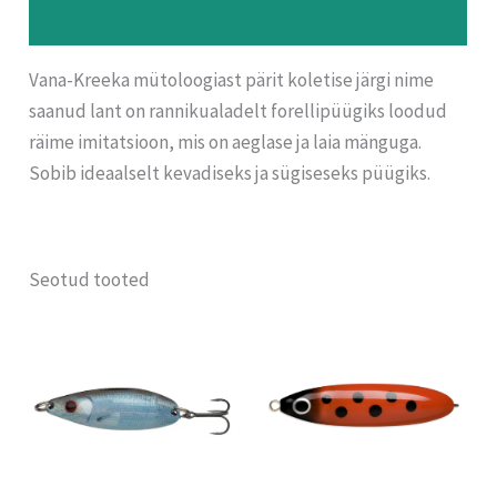
Arvustused (0)
Vana-Kreeka mütoloogiast pärit koletise järgi nime
saanud lant on rannikualadelt forellipüügiks loodud
räime imitatsioon, mis on aeglase ja laia mänguga.
Sobib ideaalselt kevadiseks ja sügiseseks püügiks.
Seotud tooted