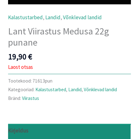
Kalastustarbed
,
Landid
,
Võnklevad landid
Lant Viirastus Medusa 22g
punane
19,90
€
Laost otsas
Tootekood:
71613pun
Kategooriad:
Kalastustarbed
,
Landid
,
Võnklevad landid
Bränd:
Viirastus
Kirjeldus