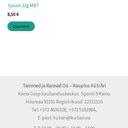
Spoon 22g MBT
8,50
€
Lisa korvi
Tammed ja Rannad Oü – Kauplus Küti Äri
Käina Coop kaubanduskeskus Spordi 9 Käina
Hiiumaa 92101 Registrikood: 12332316
Tel: +372 4636328; +372 5183984,
E-post: kutiari@kutiari.ee