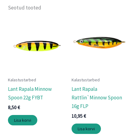
Seotud tooted
Kalastustarbed
Kalastustarbed
Lant Rapala Minnow
Lant Rapala
Spoon 22g FYBT
Rattlin`Minnow Spoon
16g FLP
8,50
€
10,95
€
Lisa korvi
Lisa korvi