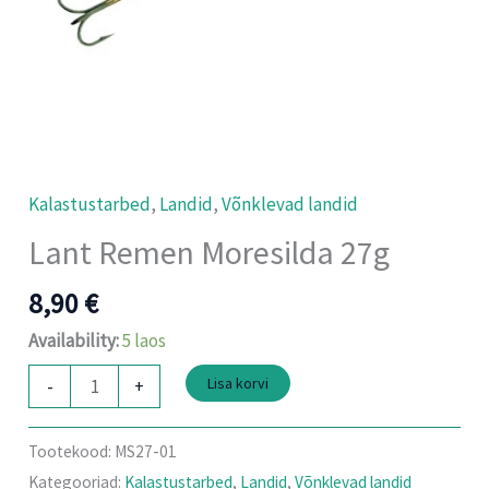
Kalastustarbed
,
Landid
,
Võnklevad landid
Lant Remen Moresilda 27g
8,90
€
Availability:
5 laos
Lisa korvi
-
+
Tootekood:
MS27-01
Kategooriad:
Kalastustarbed
,
Landid
,
Võnklevad landid