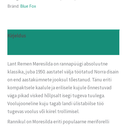
Bränd:
Blue Fox
Kirjeldus
Arvustused (0)
Lant Remen Møresilda on rannapüügi absoluutne
klassika, juba 1950. aastatel välja töötatud Norra disain
on end aastakümnete jooksul tõestanud. Tänu eriti
kompaktsele kaalule ja erilisele kujule õnnestuvad
väga pikad visked hõlpsalt isegi tugeva tuulega.
Voolujooneline kuju tagab landi ülistabiilse töö
tugevas voolus või kiirel trollimisel.
Rannikul on Moresilda eriti populaarne meriforelli