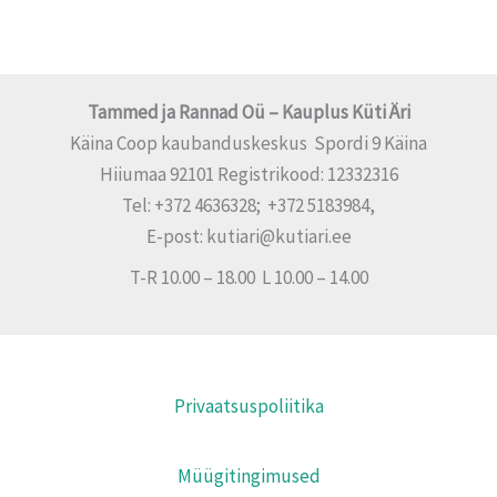
Tammed ja Rannad Oü – Kauplus Küti Äri
Käina Coop kaubanduskeskus Spordi 9 Käina
Hiiumaa 92101 Registrikood: 12332316
Tel: +372 4636328; +372 5183984,
E-post: kutiari@kutiari.ee
T-R 10.00 – 18.00 L 10.00 – 14.00
Privaatsuspoliitika
Müügitingimused