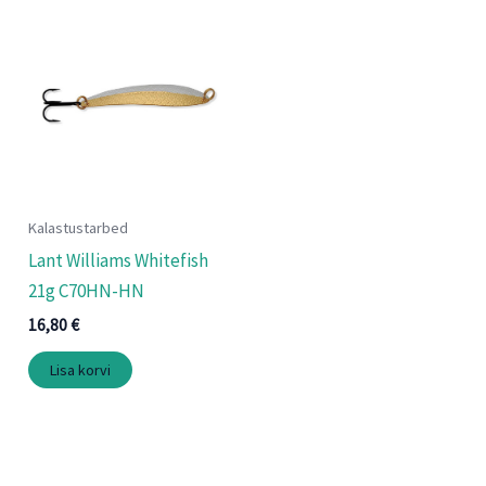
Kalastustarbed
Lant Williams Whitefish
21g C70HN-HN
16,80
€
Lisa korvi