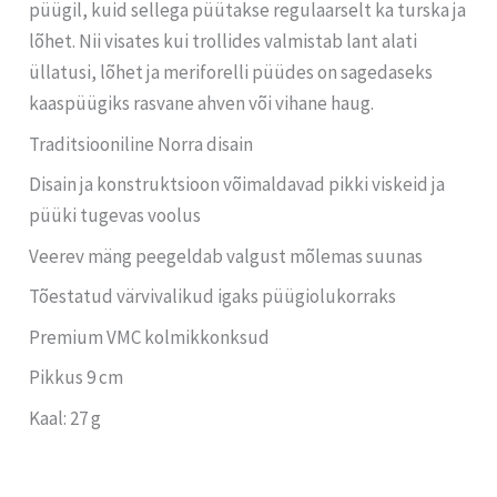
püügil, kuid sellega püütakse regulaarselt ka turska ja
lõhet. Nii visates kui trollides valmistab lant alati
üllatusi, lõhet ja meriforelli püüdes on sagedaseks
kaaspüügiks rasvane ahven või vihane haug.
Traditsiooniline Norra disain
Disain ja konstruktsioon võimaldavad pikki viskeid ja
püüki tugevas voolus
Veerev mäng peegeldab valgust mõlemas suunas
Tõestatud värvivalikud igaks püügiolukorraks
Premium VMC kolmikkonksud
Pikkus 9 cm
Kaal: 27 g