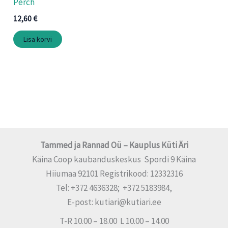
Perch
12,60
€
Lisa korvi
Tammed ja Rannad Oü – Kauplus Küti Äri
Käina Coop kaubanduskeskus Spordi 9 Käina
Hiiumaa 92101 Registrikood: 12332316
Tel: +372 4636328; +372 5183984,
E-post: kutiari@kutiari.ee
T-R 10.00 – 18.00 L 10.00 – 14.00