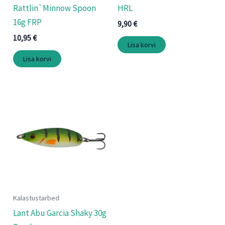
Rattlin`Minnow Spoon
HRL
16g FRP
9,90
€
10,95
€
Lisa korvi
Lisa korvi
Kalastustarbed
Lant Abu Garcia Shaky 30g