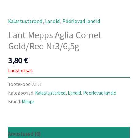
Kalastustarbed
,
Landid
,
Pöörlevad landid
Lant Mepps Aglia Comet
Gold/Red Nr3/6,5g
3,80
€
Laost otsas
Tootekood:
A121
Kategooriad:
Kalastustarbed
,
Landid
,
Pöörlevad landid
Bränd:
Mepps
Arvustused (0)