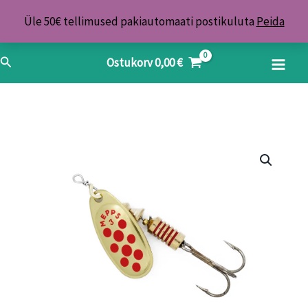
Skip
Üle 50€ tellimused pakiautomaati postikuluta
Peida
to
content
Search
Ostukorv
0,00
€