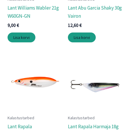
Lant Williams Wabler 21g
Lant Abu Garcia Shaky 30g
W60GN-GN
Vairon
9,00
€
12,60
€
Lisa korvi
Lisa korvi
Kalastustarbed
Kalastustarbed
Lant Rapala
Lant Rapala Harmaja 18g