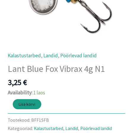
Kalastustarbed
,
Landid
,
Pöörlevad landid
Lant Blue Fox Vibrax 4g N1
3,25
€
Availability:
1 laos
Lisa korvi
Tootekood:
BFF1SFB
Kategooriad:
Kalastustarbed
,
Landid
,
Pöörlevad landid