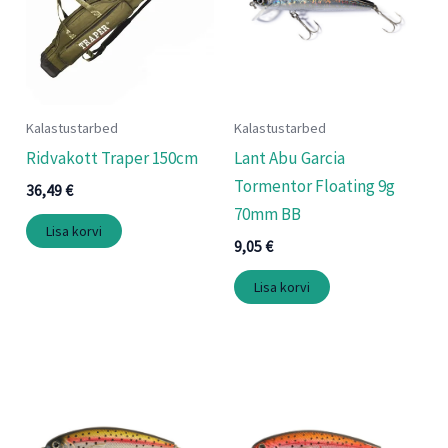
Kalastustarbed
Kalastustarbed
Ridvakott Traper 150cm
Lant Abu Garcia
Tormentor Floating 9g
36,49
€
70mm BB
Lisa korvi
9,05
€
Lisa korvi