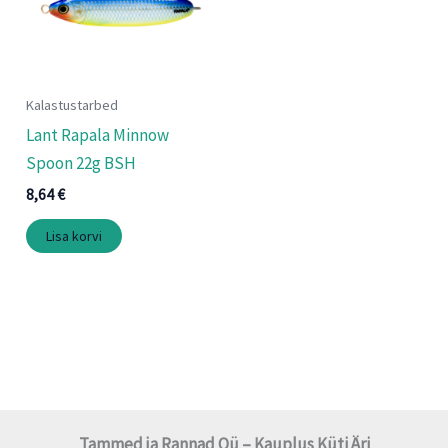
Kalastustarbed
Lant Rapala Minnow
Spoon 22g BSH
8,64
€
Lisa korvi
Tammed ja Rannad Oü – Kauplus Küti Äri