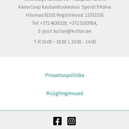
Käina Coop kaubanduskeskus Spordi 9 Käina
Hiiumaa 92101 Registrikood: 12332316
Tel: +372 4636328; +372 5183984,
E-post: kutiari@kutiari.ee
T-R 10.00 – 18.00 L 10.00 – 14.00
Privaatsuspoliitika
Müügitingimused