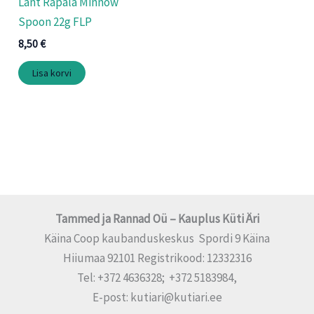
Lant Rapala Minnow
Spoon 22g FLP
8,50
€
Lisa korvi
Tammed ja Rannad Oü – Kauplus Küti Äri
Käina Coop kaubanduskeskus Spordi 9 Käina
Hiiumaa 92101 Registrikood: 12332316
Tel: +372 4636328; +372 5183984,
E-post: kutiari@kutiari.ee