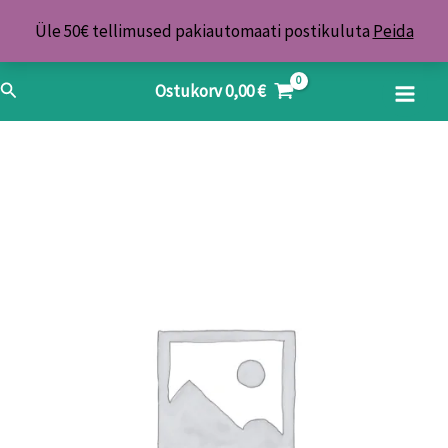
Skip
Üle 50€ tellimused pakiautomaati postikuluta
Peida
to
content
Search
Ostukorv
0,00
€