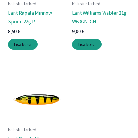
Kalastustarbed
Kalastustarbed
Lant Rapala Minnow
Lant Williams Wabler 21g
Spoon 22g P
W60GN-GN
8,50
€
9,00
€
Lisa korvi
Lisa korvi
Kalastustarbed