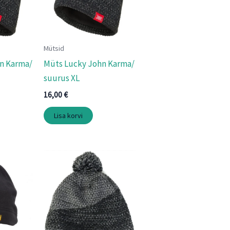
Mütsid
n Karma/
Müts Lucky John Karma/
suurus XL
16,00
€
Lisa korvi