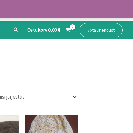
Search
Ostukorv
0,00
€
Võta ühendust