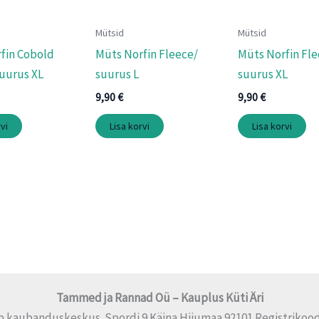
Mütsid
Mütsid
fin Cobold
Müts Norfin Fleece/
Müts Norfin Fle
suurus XL
suurus L
suurus XL
9,90
€
9,90
€
vi
Lisa korvi
Lisa korvi
Tammed ja Rannad Oü – Kauplus Küti Äri
p kaubanduskeskus Spordi 9 Käina Hiiumaa 92101 Registrikood