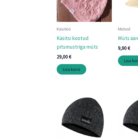
Käsitöö
Mütsid
Käsitsi kootud
Müts äär
pitsmustriga müts
9,90
€
29,00
€
Lisa kor
Lisa korvi