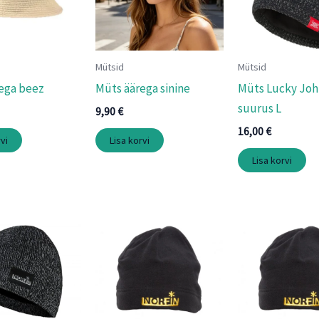
Mütsid
Mütsid
ega beez
Müts äärega sinine
Müts Lucky Joh
suurus L
9,90
€
16,00
€
vi
Lisa korvi
Lisa korvi