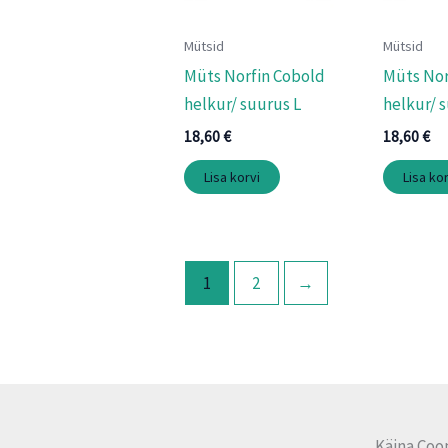
Mütsid
Mütsid
Müts Norfin Cobold
Müts Nor
helkur/ suurus L
helkur/ 
18,60
€
18,60
€
Lisa korvi
Lisa kor
1
2
→
Käina Coo