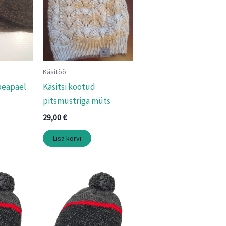
Käsitöö
peapael
Käsitsi kootud
pitsmustriga müts
29,00
€
Lisa korvi