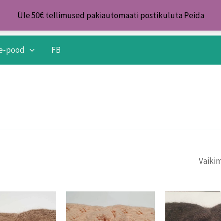
Üle 50€ tellimused pakiautomaati postikuluta
Peida
e-pood
FB