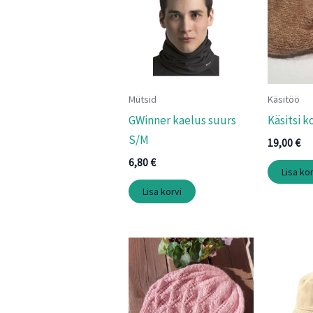
Mütsid
Käsitöö
GWinner kaelus suurs
Käsitsi 
S/M
19,00
€
6,80
€
Lisa kor
Lisa korvi