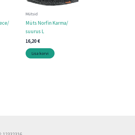
Mütsid
ece/
Müts Norfin Karma/
suurus L
16,20
€
Lisa korvi
: 12332316