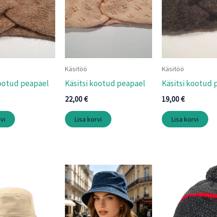
Käsitöö
Käsitöö
kootud peapael
Käsitsi kootud peapael
Käsitsi kootud 
22,00
€
19,00
€
vi
Lisa korvi
Lisa korvi