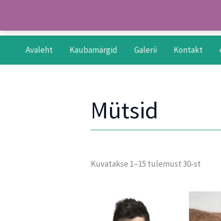
Skip
to
content
Avaleht
Kaubamärgid
Galerii
Kontakt
Mütsid
Kuvatakse 1–15 tulemust 30-st