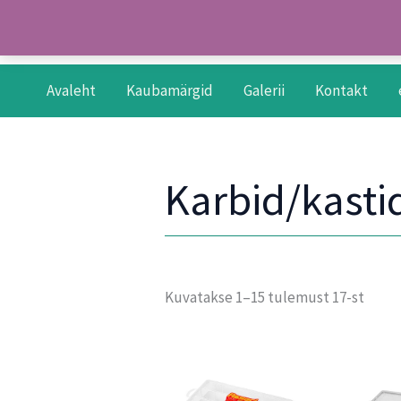
Skip
to
content
Avaleht
Kaubamärgid
Galerii
Kontakt
Karbid/kasti
Kuvatakse 1–15 tulemust 17-st