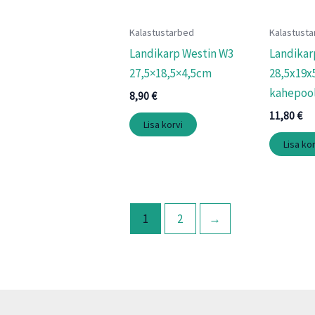
Kalastustarbed
Kalastust
Landikarp Westin W3
Landika
27,5×18,5×4,5cm
28,5x19x
kahepool
8,90
€
11,80
€
Lisa korvi
Lisa kor
1
2
→