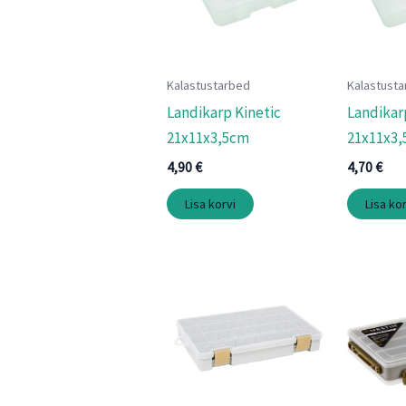
Kalastustarbed
Kalastust
Landikarp Kinetic
Landikar
21x11x3,5cm
21x11x3,
4,90
€
4,70
€
Lisa korvi
Lisa kor