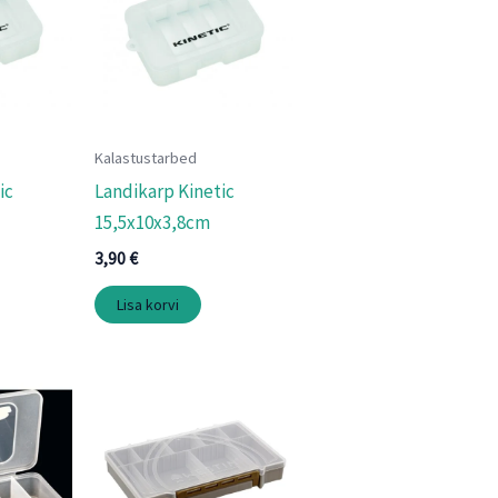
Kalastustarbed
ic
Landikarp Kinetic
15,5x10x3,8cm
3,90
€
Lisa korvi