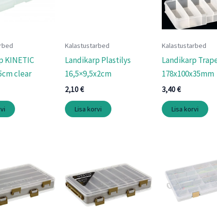
arbed
Kalastustarbed
Kalastustarbed
p KINETIC
Landikarp Plastilys
Landikarp Trap
5cm clear
16,5×9,5x2cm
178x100x35mm
2,10
€
3,40
€
vi
Lisa korvi
Lisa korvi