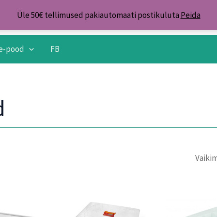
Üle 50€ tellimused pakiautomaati postikuluta
Peida
e-pood
FB
d