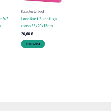
Kalastustarbed
in W3
Landikast 2-sahtliga
m
roosa 33x20x15cm
20,60
€
Lisa korvi