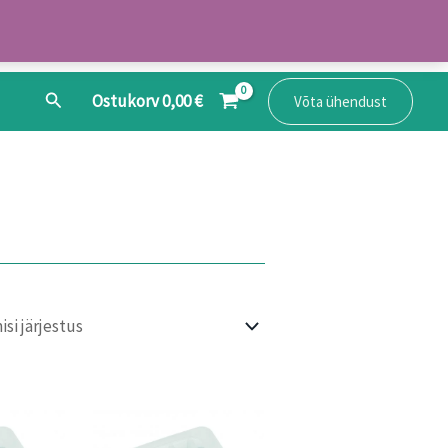
Search
Ostukorv
0,00
€
Võta ühendust