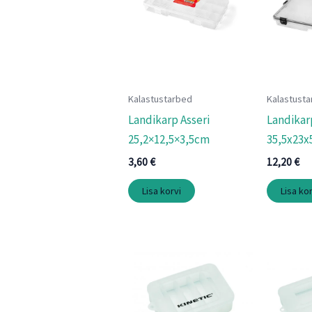
Kalastustarbed
Kalastust
Landikarp Asseri
Landikar
25,2×12,5×3,5cm
35,5x23
3,60
€
12,20
€
Lisa korvi
Lisa kor