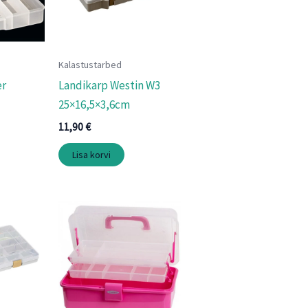
Kalastustarbed
er
Landikarp Westin W3
25×16,5×3,6cm
11,90
€
Lisa korvi