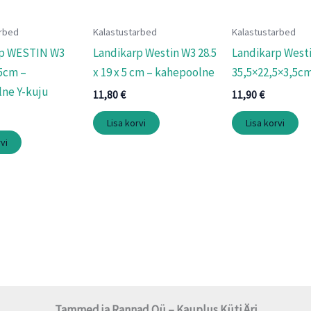
arbed
Kalastustarbed
Kalastustarbed
rp WESTIN W3
Landikarp Westin W3 28.5
Landikarp West
5cm –
x 19 x 5 cm – kahepoolne
35,5×22,5×3,5c
ne Y-kuju
11,80
€
11,90
€
Lisa korvi
Lisa korvi
vi
Tammed ja Rannad Oü – Kauplus Küti Äri