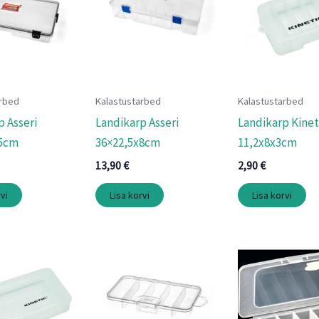
arbed
Kalastustarbed
Kalastustarbed
p Asseri
Landikarp Asseri
Landikarp Kinet
x5cm
36×22,5x8cm
11,2x8x3cm
13,90
€
2,90
€
vi
Lisa korvi
Lisa korvi