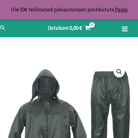
Skip
Üle 50€ tellimused pakiautomaati postikuluta
Peida
to
content
Search
Ostukorv
0,00
€
Vihmaülikond
XL
kogus