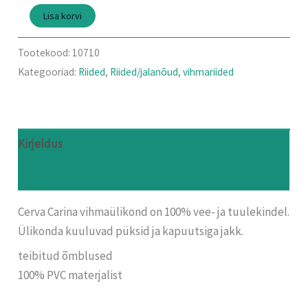
Lisa korvi
Tootekood:
10710
Kategooriad:
Riided
,
Riided/jalanõud
,
vihmariided
Kirjeldus
Arvustused (0)
Cerva Carina vihmaülikond on 100% vee- ja tuulekindel.
Ülikonda kuuluvad püksid ja kapuutsiga jakk.
teibitud õmblused
100% PVC materjalist