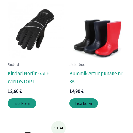
Riided
Jalanõud
Kindad Norfin GALE
Kummik Artur punane nr
WINDSTOP L
38
12,60
€
14,90
€
Lisa korvi
Lisa korvi
Algne
Praegune
Sale!
hind
hind