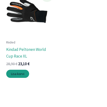
oli:
on:
28,90 €.
23,10 €.
Riided
Kindad Peltonen World
Cup Race XL
28,90
€
23,10
€
Lisa korvi