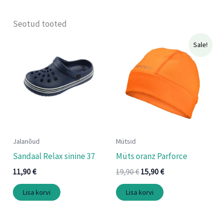
Seotud tooted
Algne
Praegune
Sale!
hind
hind
oli:
on:
19,90 €.
15,90 €.
Jalanõud
Mütsid
Sandaal Relax sinine 37
Müts oranz Parforce
11,90
€
19,90
€
15,90
€
Lisa korvi
Lisa korvi