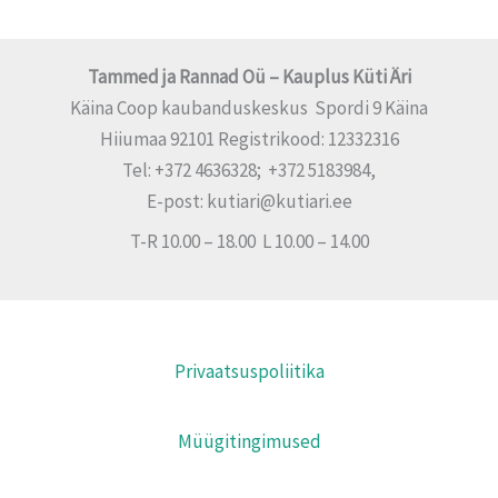
Tammed ja Rannad Oü – Kauplus Küti Äri
Käina Coop kaubanduskeskus Spordi 9 Käina
Hiiumaa 92101 Registrikood: 12332316
Tel: +372 4636328; +372 5183984,
E-post: kutiari@kutiari.ee
T-R 10.00 – 18.00 L 10.00 – 14.00
Privaatsuspoliitika
Müügitingimused