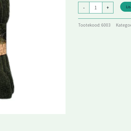
kogus
Lis
-
+
Tootekood:
6003
Kategoo