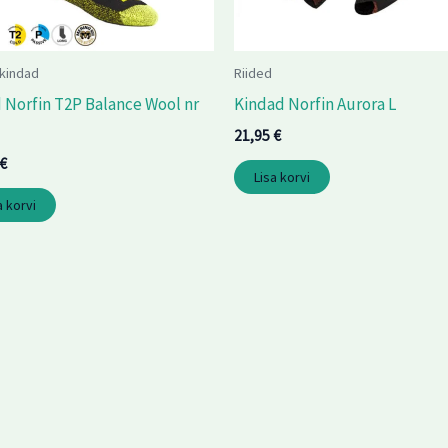
kindad
Riided
 Norfin T2P Balance Wool nr
Kindad Norfin Aurora L
21,95
€
€
Lisa korvi
a korvi