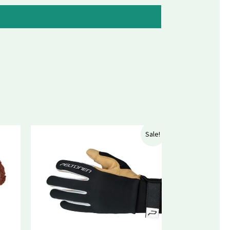
Algne
Praegune
Sale!
hind
hind
oli:
on:
31,50 €.
25,20 €.