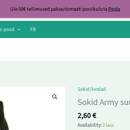
Üle 50€ tellimused pakiautomaati postikuluta
Peida
e-pood
FB
Sokid/kindad
Sokid
Army
Sokid Army su
suurus
2,60
€
43-
46
Availability:
3 laos