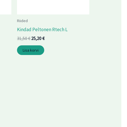
Riided
Kindad Peltonen Rtech L
31,50
€
25,20
€
Lisa korvi