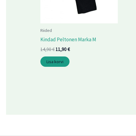
Riided
Kindad Peltonen Marka M
14,90
€
11,90
€
Lisa korvi