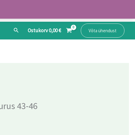
Search
Ostukorv
0,00
€
Võta ühendust
urus 43-46