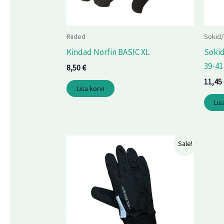
Riided
Sokid/
Kindad Norfin BASIC XL
Sokid
39-41
8,50
€
11,45
Lisa korvi
Lis
Algne
Praegune
Sale!
hind
hind
oli:
on:
14,90 €.
11,90 €.