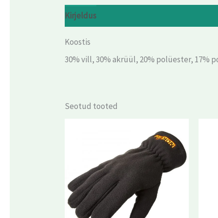
Kirjeldus
Arvustused (0)
Koostis
30% vill, 30% akrüül, 20% polüester, 17% p
Seotud tooted