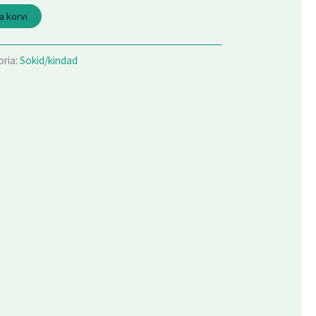
a korvi
ria:
Sokid/kindad