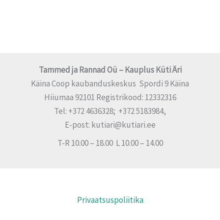
Tammed ja Rannad Oü – Kauplus Küti Äri
Käina Coop kaubanduskeskus Spordi 9 Käina
Hiiumaa 92101 Registrikood: 12332316
Tel: +372 4636328; +372 5183984,
E-post: kutiari@kutiari.ee
T-R 10.00 – 18.00 L 10.00 – 14.00
Privaatsuspoliitika