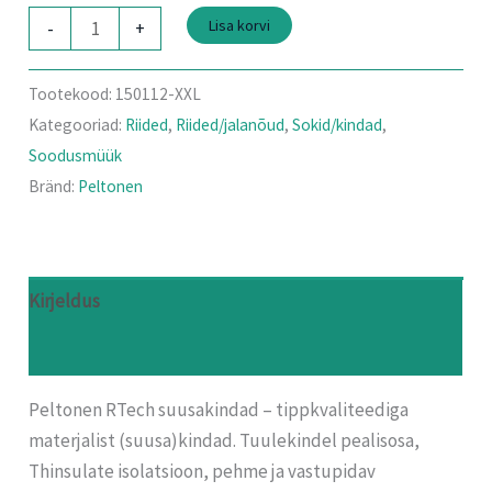
Lisa korvi
-
+
Tootekood:
150112-XXL
Kategooriad:
Riided
,
Riided/jalanõud
,
Sokid/kindad
,
Soodusmüük
Bränd:
Peltonen
Kirjeldus
Arvustused (0)
Peltonen RTech suusakindad – tippkvaliteediga
materjalist (suusa)kindad. Tuulekindel pealisosa,
Thinsulate isolatsioon, pehme ja vastupidav