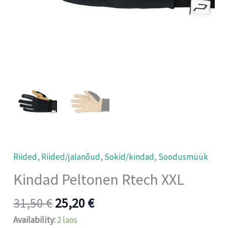
Riided
,
Riided/jalanõud
,
Sokid/kindad
,
Soodusmüük
Kindad Peltonen Rtech XXL
31,50
€
25,20
€
Availability:
2 laos