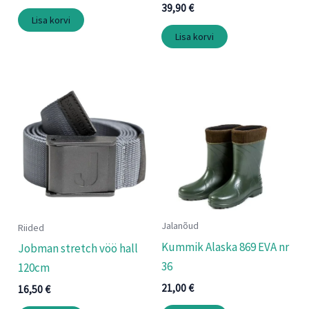
39,90
€
Lisa korvi
Lisa korvi
Jalanõud
Riided
Kummik Alaska 869 EVA nr
Jobman stretch vöö hall
36
120cm
21,00
€
16,50
€