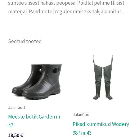
sünteetilisest nahast peopesa. Pöidlal pehme fliisist
materjal. Randmetel reguleerimiseks takjakinnitus.
Seotud tooted
Jalanõud
Jalanõud
Meeste botik Garden nr
Pikad kummikud Wodery
47
987 nr 43
18,50
€