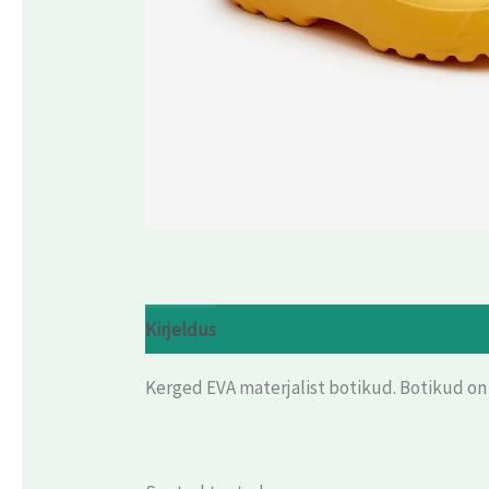
Kirjeldus
Arvustused (0)
Kerged EVA materjalist botikud. Botikud o