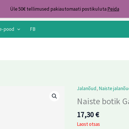
Üle 50€ tellimused pakiautomaati postikuluta
Peida
e-pood
FB
Jalanõud
,
Naiste jalanõ
Naiste botik G
17,30
€
Laost otsas