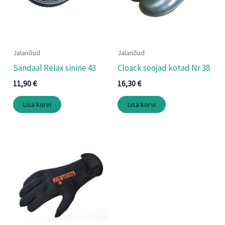
Jalanõud
Jalanõud
Sandaal Relax sinine 43
Cloack soojad kotad Nr 38
11,90
€
16,30
€
Lisa korvi
Lisa korvi