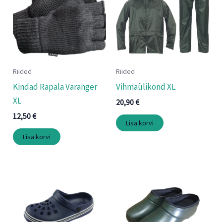
Riided
Riided
Kindad Rapala Varanger
Vihmaülikond XL
XL
20,90
€
12,50
€
Lisa korvi
Lisa korvi