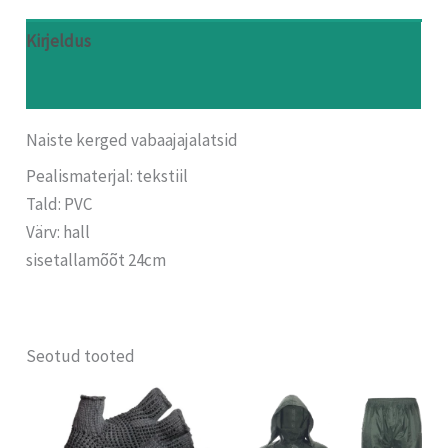
Kirjeldus
Arvustused (0)
Naiste kerged vabaajajalatsid
Pealismaterjal: tekstiil
Tald: PVC
Värv: hall
sisetallamõõt 24cm
Seotud tooted