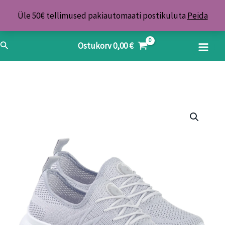
Skip
Üle 50€ tellimused pakiautomaati postikuluta
Peida
to
content
Search
Ostukorv
0,00
€