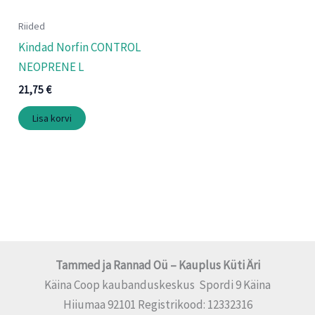
Riided
Kindad Norfin CONTROL
NEOPRENE L
21,75
€
Lisa korvi
Tammed ja Rannad Oü – Kauplus Küti Äri
Käina Coop kaubanduskeskus Spordi 9 Käina
Hiiumaa 92101 Registrikood: 12332316