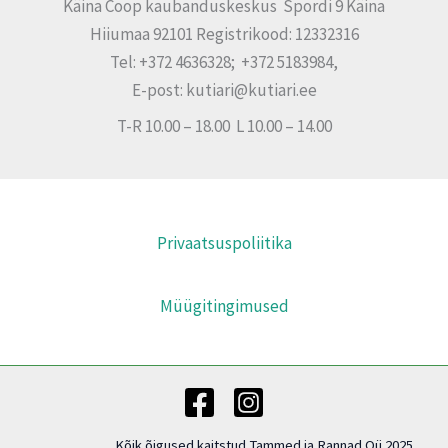
Käina Coop kaubanduskeskus Spordi 9 Käina
Hiiumaa 92101 Registrikood: 12332316
Tel: +372 4636328; +372 5183984,
E-post: kutiari@kutiari.ee
T-R 10.00 – 18.00 L 10.00 – 14.00
Privaatsuspoliitika
Müügitingimused
Kõik õigused kaitstud Tammed ja Rannad Oü 2025