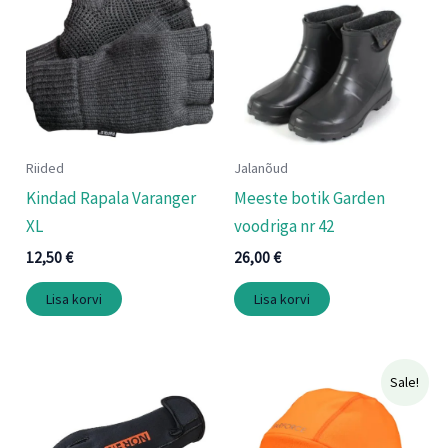
Riided
Jalanõud
Kindad Rapala Varanger
Meeste botik Garden
XL
voodriga nr 42
12,50
€
26,00
€
Lisa korvi
Lisa korvi
Algne
Praegune
Sale!
hind
hind
oli:
on:
19,90 €.
15,90 €.