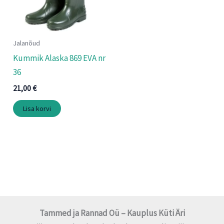
Jalanõud
Kummik Alaska 869 EVA nr
36
21,00
€
Lisa korvi
Tammed ja Rannad Oü – Kauplus Küti Äri