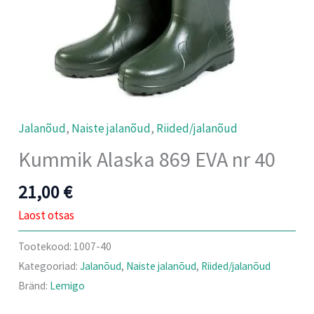
Jalanõud
,
Naiste jalanõud
,
Riided/jalanõud
Kummik Alaska 869 EVA nr 40
21,00
€
Laost otsas
Tootekood:
1007-40
Kategooriad:
Jalanõud
,
Naiste jalanõud
,
Riided/jalanõud
Bränd:
Lemigo