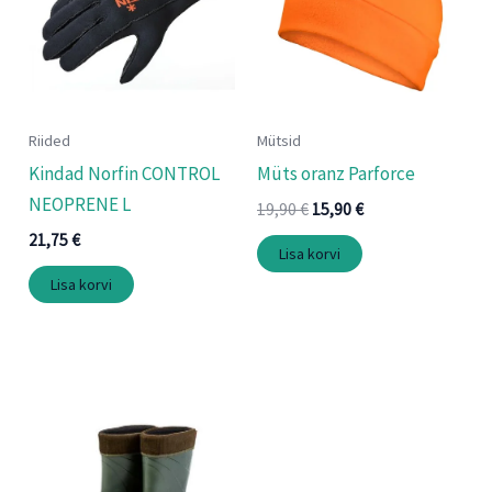
Riided
Mütsid
Kindad Norfin CONTROL
Müts oranz Parforce
NEOPRENE L
19,90
€
15,90
€
21,75
€
Lisa korvi
Lisa korvi