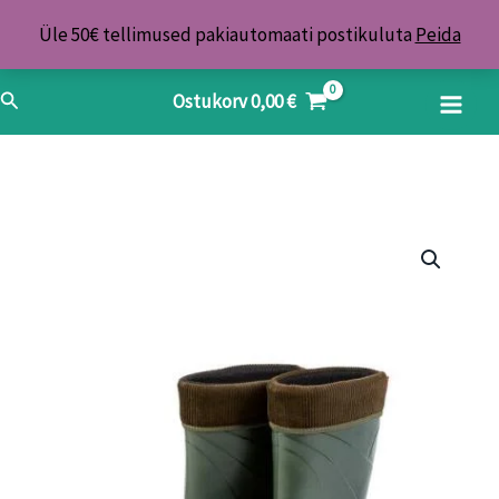
Skip
Üle 50€ tellimused pakiautomaati postikuluta
Peida
to
content
Search
Ostukorv
0,00
€