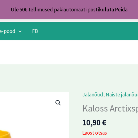
Üle 50€ tellimused pakiautomaati postikuluta
Peida
e-pood
FB
Jalanõud
,
Naiste jalanõ
Kaloss Arctixs
10,90
€
Laost otsas