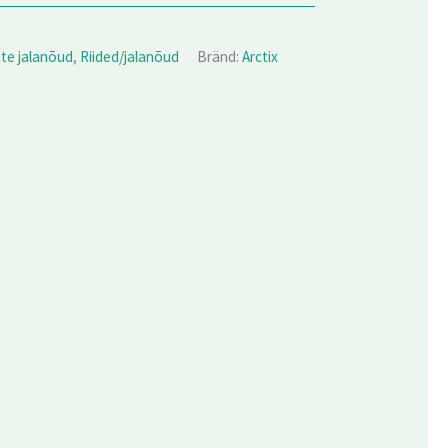
te jalanõud
,
Riided/jalanõud
Bränd:
Arctix