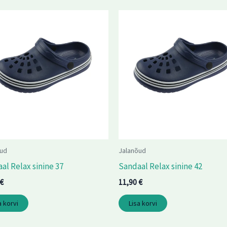
õud
Jalanõud
al Relax sinine 37
Sandaal Relax sinine 42
€
11,90
€
a korvi
Lisa korvi