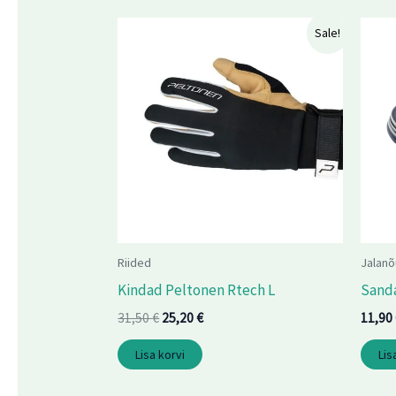
Algne
Praegune
Sale!
hind
hind
oli:
on:
31,50 €.
25,20 €.
Riided
Jalan
Kindad Peltonen Rtech L
Sanda
31,50
€
25,20
€
11,90
Lisa korvi
Lis