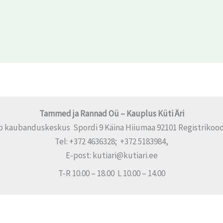
Tammed ja Rannad Oü – Kauplus Küti Äri
p kaubanduskeskus Spordi 9 Käina Hiiumaa 92101 Registrikood
Tel: +372 4636328; +372 5183984,
E-post: kutiari@kutiari.ee
T-R 10.00 – 18.00 L 10.00 – 14.00