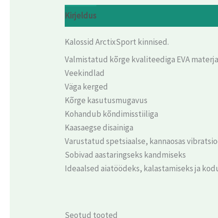
Kirjeldus
Arvustused (0)
Kalossid ArctixSport kinnised.
Valmistatud kõrge kvaliteediga EVA materja
Veekindlad
Väga kerged
Kõrge kasutusmugavus
Kohandub kõndimisstiiliga
Kaasaegse disainiga
Varustatud spetsiaalse, kannaosas vibratsi
Sobivad aastaringseks kandmiseks
Ideaalsed aiatöödeks, kalastamiseks ja kodu
Seotud tooted