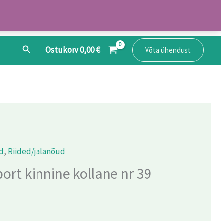
Search
Ostukorv
0,00
€
Võta ühendust
ud
,
Riided/jalanõud
port kinnine kollane nr 39