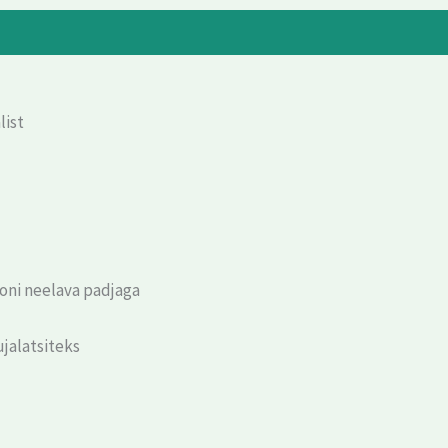
list
ooni neelava padjaga
jalatsiteks