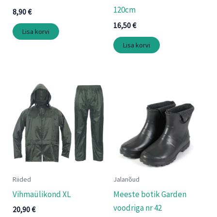
120cm
8,90
€
16,50
€
Lisa korvi
Lisa korvi
Riided
Jalanõud
Vihmaülikond XL
Meeste botik Garden
voodriga nr 42
20,90
€