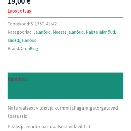
19,00
€
Laost otsas
Tootekood:
S-175T-41/42
Kategooriad:
Jalanõud
,
Meeste jalanõud
,
Naiste jalanõud
,
Riided/jalanõud
Bränd:
OmaKing
Kirjeldus
Arvustused (0)
Naturaalsest vildist ja kummitallaga jalgatorgatavad
toasussid.
Pealis ja vooder naturaalsest villavildist.