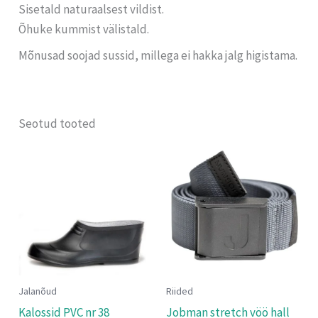
Sisetald naturaalsest vildist.
Õhuke kummist välistald.
Mõnusad soojad sussid, millega ei hakka jalg higistama.
Seotud tooted
Jalanõud
Riided
Kalossid PVC nr 38
Jobman stretch vöö hall