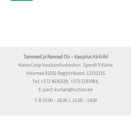
Tammed ja Rannad Oü – Kauplus Küti Äri
Käina Coop kaubanduskeskus Spordi 9 Käina
Hiiumaa 92101 Registrikood: 12332316
Tel: +372 4636328; +372 5183984,
E-post: kutiari@kutiari.ee
T-R 10.00 – 18.00 L 10.00 – 14.00