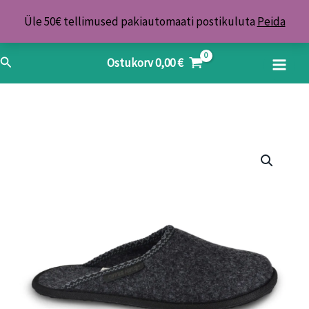
Skip
Üle 50€ tellimused pakiautomaati postikuluta
Peida
to
content
Search
Ostukorv
0,00
€