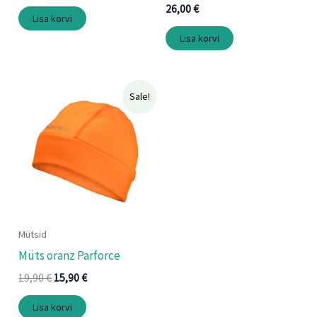
26,00
€
Lisa korvi
Lisa korvi
Algne
Praegune
Sale!
hind
hind
oli:
on:
19,90 €.
15,90 €.
Mütsid
Müts oranz Parforce
19,90
€
15,90
€
Lisa korvi