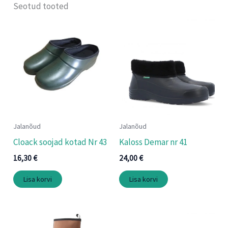
Seotud tooted
Jalanõud
Jalanõud
Cloack soojad kotad Nr 43
Kaloss Demar nr 41
16,30
€
24,00
€
Lisa korvi
Lisa korvi