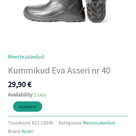
Meeste jalanõud
Kummikud Eva Asseri nr 40
29,90
€
Availability:
1 laos
Lisa korvi
Tootekood:
822-10040
Kategooria:
Meeste jalanõud
Bränd:
Asseri