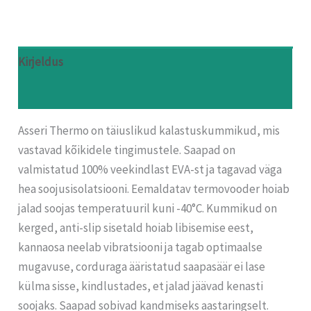
Kirjeldus
Arvustused (0)
Asseri Thermo on täiuslikud kalastuskummikud, mis
vastavad kõikidele tingimustele. Saapad on
valmistatud 100% veekindlast EVA-st ja tagavad väga
hea soojusisolatsiooni. Eemaldatav termovooder hoiab
jalad soojas temperatuuril kuni -40°C. Kummikud on
kerged, anti-slip sisetald hoiab libisemise eest,
kannaosa neelab vibratsiooni ja tagab optimaalse
mugavuse, corduraga ääristatud saapasäär ei lase
külma sisse, kindlustades, et jalad jäävad kenasti
soojaks. Saapad sobivad kandmiseks aastaringselt.