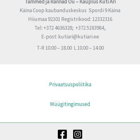
Tammed ja Rannad Oü – Kauplus Küti Äri
Käina Coop kaubanduskeskus Spordi 9 Käina
Hiiumaa 92101 Registrikood: 12332316
Tel: +372 4636328; +372 5183984,
E-post: kutiari@kutiari.ee
T-R 10.00 – 18.00 L 10.00 – 14.00
Privaatsuspoliitika
Müügitingimused