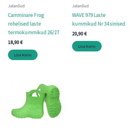
Jalanõud
Jalanõud
Camminare Frog
WAVE 979 Laste
rohelised laste
kummikud Nr 34 sinised
termokummikud 26/27
20,90
€
18,90
€
Lisa korvi
Lisa korvi