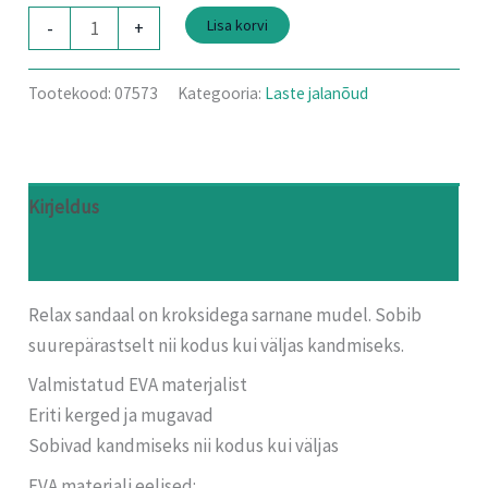
Lisa korvi
-
+
Tootekood:
07573
Kategooria:
Laste jalanõud
Kirjeldus
Arvustused (0)
Relax sandaal on kroksidega sarnane mudel. Sobib
suurepärastselt nii kodus kui väljas kandmiseks.
Valmistatud EVA materjalist
Eriti kerged ja mugavad
Sobivad kandmiseks nii kodus kui väljas
EVA materjali eelised: