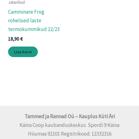
Jalanõud
Camminare Frog
rohelised laste
termokummikud 22/23
18,90
€
Lisa korvi
Tammed ja Rannad Oü – Kauplus Küti Äri
Käina Coop kaubanduskeskus Spordi 9 Käina
Hiiumaa 92101 Registrikood: 12332316