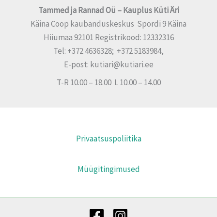
Tammed ja Rannad Oü – Kauplus Küti Äri
Käina Coop kaubanduskeskus Spordi 9 Käina
Hiiumaa 92101 Registrikood: 12332316
Tel: +372 4636328; +372 5183984,
E-post: kutiari@kutiari.ee
T-R 10.00 – 18.00 L 10.00 – 14.00
Privaatsuspoliitika
Müügitingimused