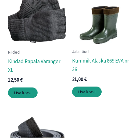
Jalanõud
Riided
Kummik Alaska 869 EVA nr
Kindad Rapala Varanger
36
XL
21,00
€
12,50
€
Lisa korvi
Lisa korvi