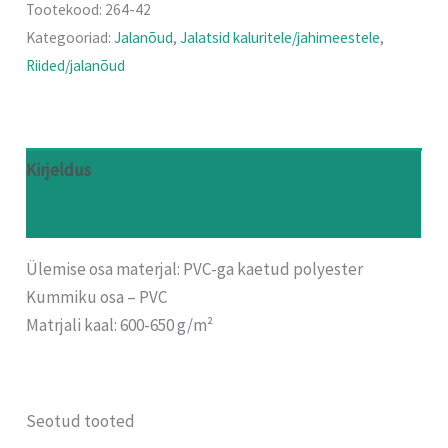
Tootekood:
264-42
Kategooriad:
Jalanõud
,
Jalatsid kaluritele/jahimeestele
,
Riided/jalanõud
Kirjeldus
Arvustused (0)
Ülemise osa materjal: PVC-ga kaetud polyester
Kummiku osa – PVC
Matrjali kaal: 600-650 g/m²
Seotud tooted