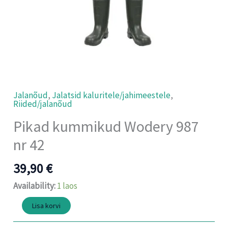
Jalanõud
,
Jalatsid kaluritele/jahimeestele
,
Riided/jalanõud
Pikad kummikud Wodery 987
nr 42
39,90
€
Availability:
1 laos
Lisa korvi