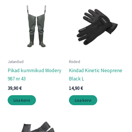
Jalanõud
Riided
Pikad kummikud Wodery
Kindad Kinetic Neoprene
987 nr 43
Black L
39,90
€
14,90
€
Lisa korvi
Lisa korvi