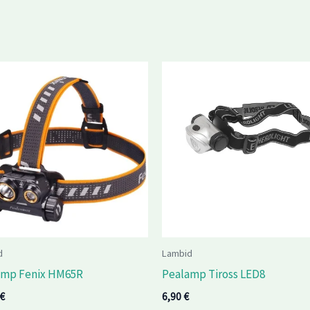
d
Lambid
amp Fenix HM65R
Pealamp Tiross LED8
€
6,90
€