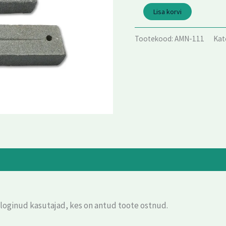
Lisa korvi
Tootekood:
AMN-111
Kat
eloginud kasutajad, kes on antud toote ostnud.