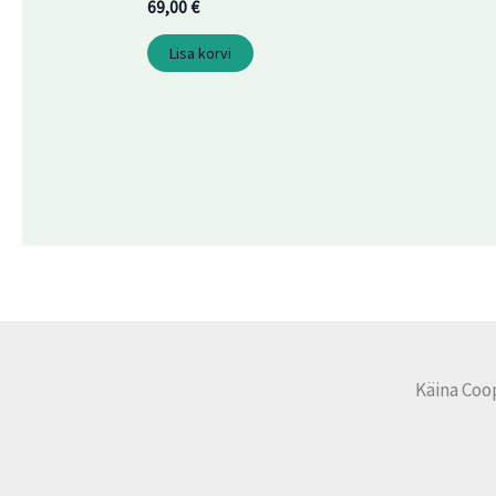
69,00
€
Lisa korvi
Käina Coo