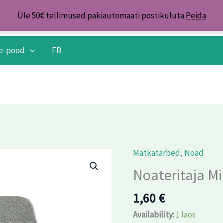
Üle 50€ tellimused pakiautomaati postikuluta
Peida
e-pood
FB
Matkatarbed
,
Noad
Noateritaja
Mikado
Noateritaja M
7,8cm
1,60
€
kogus
Availability:
1 laos