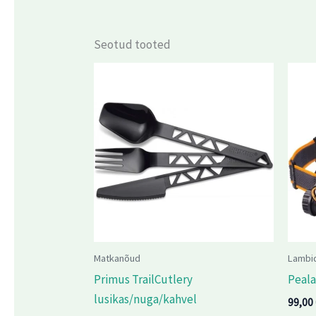
Seotud tooted
Matkanõud
Lambi
Primus TrailCutlery
Peal
lusikas/nuga/kahvel
99,00