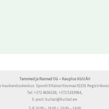
Tammed ja Rannad Oü – Kauplus Küti Äri
p kaubanduskeskus Spordi 9 Käina Hiiumaa 92101 Registrikood
Tel: +372 4636328; +372 5183984,
E-post: kutiari@kutiari.ee
T-R 10.00 – 18.00 L 10.00 – 14.00