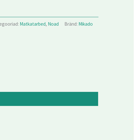
egooriad:
Matkatarbed
,
Noad
Bränd:
Mikado