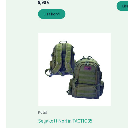
9,90
€
Lis
Lisa korvi
Kotid
Seljakott Norfin TACTIC 35