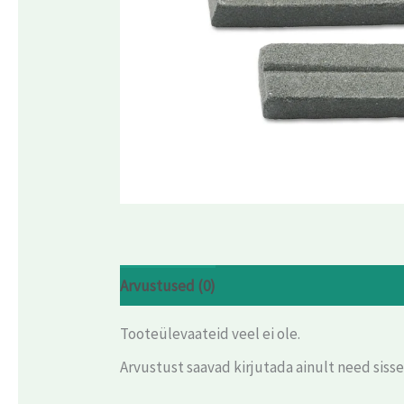
Arvustused (0)
Tooteülevaateid veel ei ole.
Arvustust saavad kirjutada ainult need siss